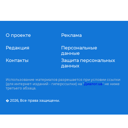
О проекте
Реклама
Редакция
Персональные
данные
Контакты
Защита персональных
данных
Использование материалов разрешается при условии ссылки
(для интернет-изданий - гиперссылки) на "
Диалог.ua
" не ниже
третьего абзаца.
� 2026,
Все права защищены.