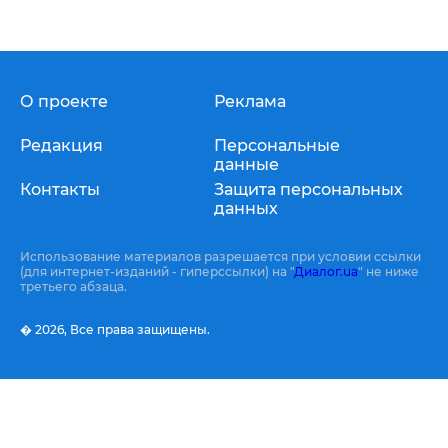
О проекте
Реклама
Редакция
Персональные
данные
Контакты
Защита персональных
данных
Использование материалов разрешается при условии ссылки
(для интернет-изданий - гиперссылки) на "
Диалог.ua
" не ниже
третьего абзаца.
� 2026,
Все права защищены.