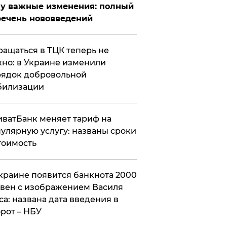
у важные изменения: полный
ечень нововведений
ащаться в ТЦК теперь не
но: в Украине изменили
ядок добровольной
билизации
ватБанк меняет тариф на
улярную услугу: названы сроки
тоимость
краине появится банкнота 2000
вен с изображением Василя
са: названа дата введения в
рот – НБУ