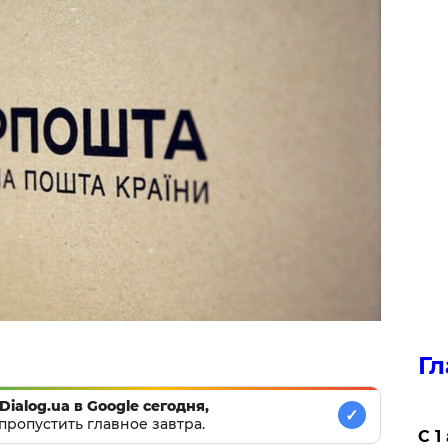
Гл
Dialog.ua в Google сегодня,
✓
пропустить главное завтра.
С 1