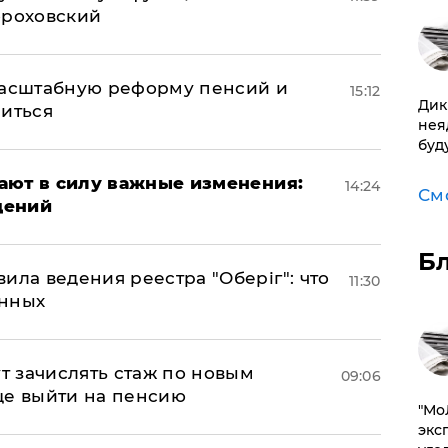
ороховский
масштабную реформу пенсий и
15:12
Дик
ниться
нея
буд
упают в силу важные изменения:
14:24
См
дений
Б
ила ведения реестра "Оберіг": что
11:30
анных
ут зачислять стаж по новым
09:06
ще выйти на пенсию
​"М
эксп