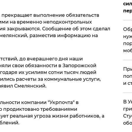
сил
пер
та прекращает выполнение обязательств
ими на временно неподконтрольных
ия закрываются. Сообщение об этом сделал
Обр
Смелянский, разместив информацию на
нуж
пор
мо
тствий, до вчерашнего дня наши
яли свои обязанности в Запорожской
При
лагодаря их усилиям сотни тысяч людей
поп
ились расчеты за коммунальные услуги,
и с
заявил Смелянский.
В У
ьности компании "Укрпочта" в
гри
о продиктовано требованиями
Сту
ует реальная угроза жизни работников, а
аблений.
обо