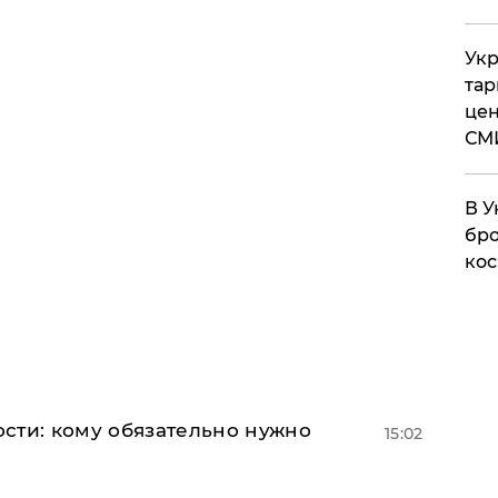
Укр
тар
цен
СМ
В У
бро
кос
сти: кому обязательно нужно
15:02