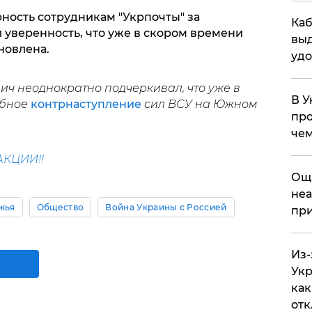
ность сотрудникам "Укрпочты" за
Каб
 уверенность, что уже в скором времени
выд
новлена.
удо
ич неоднократно подчеркивал, что уже в
В У
абное
контрнаступление
сил ВСУ на Южном
про
чем
КЦИИ!!
​Ощ
неа
жья
Общество
Война Украины с Россией
при
Из-
Укр
как
отк