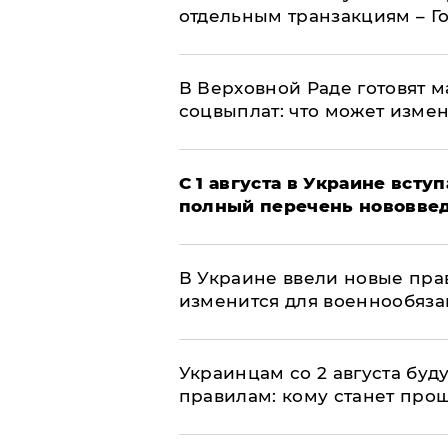
отдельным транзакциям – Г
В Верховной Раде готовят 
соцвыплат: что может изме
С 1 августа в Украине вст
полный перечень нововве
В Украине ввели новые прав
изменится для военнообяз
Украинцам со 2 августа буд
правилам: кому станет про