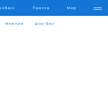
онбасс
Пресса
Мир
Мнение
Шоу-Биз