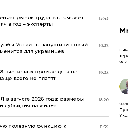
еняет рынок труда: кто сможет
15:43
яч в год – эксперты
М
лужбы Украины запустили новый
10:32
Сик
менится для украинцев
тер
оли
8 тыс. новых производств по
19:35
 чаще всего не платят
 в августе 2026 года: размеры
18:20
Чал
и субсидия на жилье
Пут
Укр
вую полезную функцию к
11:39