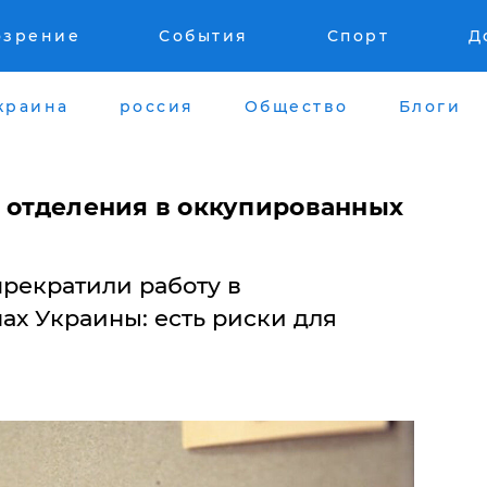
озрение
События
Спорт
Д
краина
россия
Общество
Блоги
т отделения в оккупированных
прекратили работу в
ах Украины: есть риски для