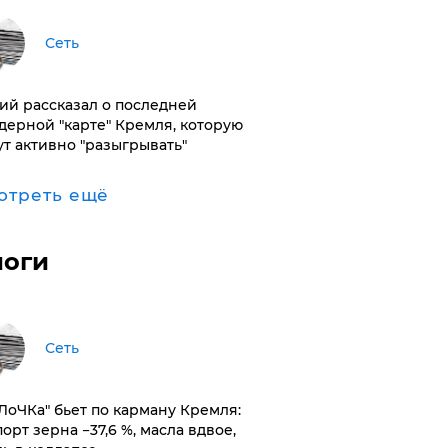
Сеть
ий рассказал о последней
дерной "карте" Кремля, которую
ут активно "разыгрывать"
отреть ещё
логи
Сеть
оЛоЧКа" бьет по карману Кремля:
орт зерна −37,6 %, масла вдвое,