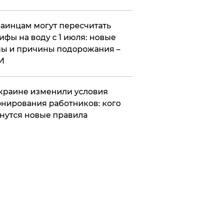
аинцам могут пересчитать
ифы на воду с 1 июля: новые
ы и причины подорожания –
И
краине изменили условия
нирования работников: кого
нутся новые правила