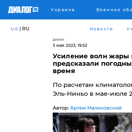
Украина
Военное об
| RU
UA
Новости
У
ДИАЛОГ
3 мая 2023, 19:52
Усиление волн жары 
предсказали погодн
время
По расчетам климатолог
Эль-Ниньо в мае-июле 2
Автор:
Артем Малиновский