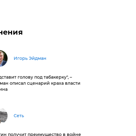
нения
Игорь Эйдман
дставит голову под табакерку", –
ман описал сценарий краха власти
ина
Сеть
тин получит преимущество в войне