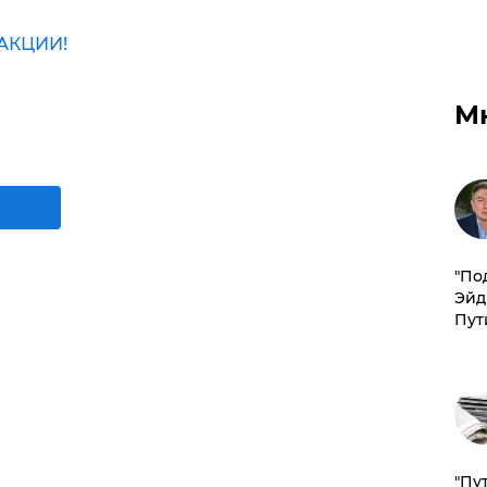
АКЦИИ!
М
​"По
Эйд
Пут
"Пу