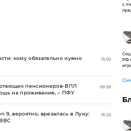
с У
пре
Соц
сти: кому обязательно нужно
15:02
РФ 
игр
См
аботающих пенсионеров-ВПЛ
09:38
ощь на проживание, – ПФУ
Б
n 9, вероятно, врезалась в Луну:
16:25
 ВВС