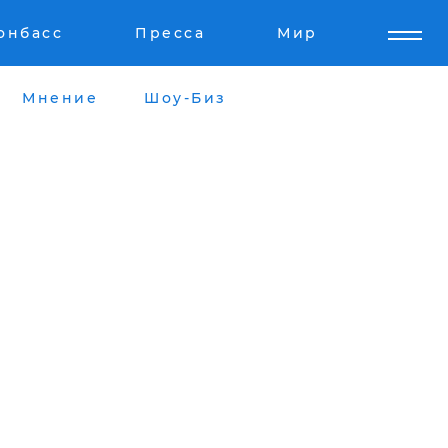
онбасс
Пресса
Мир
Мнение
Шоу-Биз