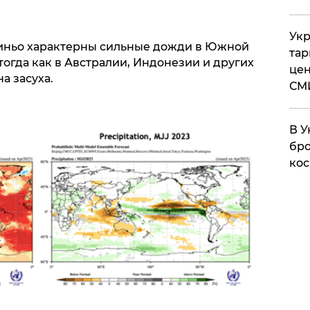
Укр
Ниньо характерны сильные дожди в Южной
тар
огда как в Австралии, Индонезии и других
цен
а засуха.
СМ
В У
бро
кос