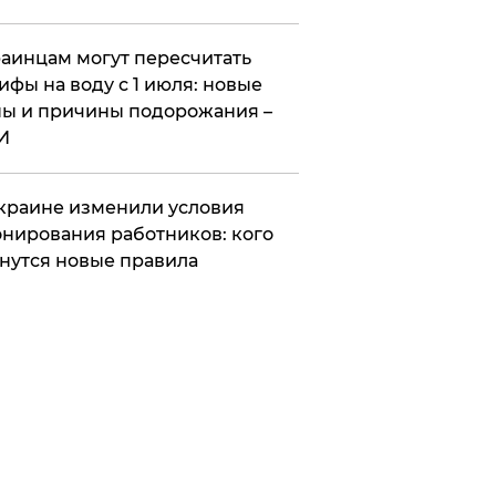
аинцам могут пересчитать
ифы на воду с 1 июля: новые
ы и причины подорожания –
И
краине изменили условия
нирования работников: кого
нутся новые правила