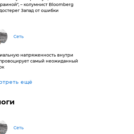
краиной", – колумнист Bloomberg
достерег Запад от ошибки
Сеть
иальную напряженность внутри
провоцирует самый неожиданный
ок
отреть ещё
логи
Сеть