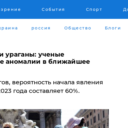
озрение
События
Спорт
Д
краина
россия
Общество
Блоги
и ураганы: ученые
ые аномалии в ближайшее
ов, вероятность начала явления
023 года составляет 60%.