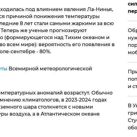
сил
аходилась под влиянием явления Ла-Нинья,
пер
ится причиной понижения температуры
следние 8 лет стали самыми жаркими за всю
 Теперь же ученые прогнозируют
Обр
ьо (формирующегося над Тихим океаном и
нуж
о всем мире): вероятность его появления в
пор
юле-сентябре - 80%.
мо
еты
Всемирной метеорологической
При
поп
и с
емпературных аномалий возрастут. Обычно
о мнению климатологов, в 2023-2024 годах
В У
 земного шара столкнется с новыми
гри
ы воздуха, а в Атлантическом океане
Сту
обо