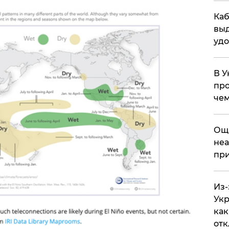
Каб
выд
удо
В У
про
чем
​Ощ
неа
при
Из-
Укр
как
отк