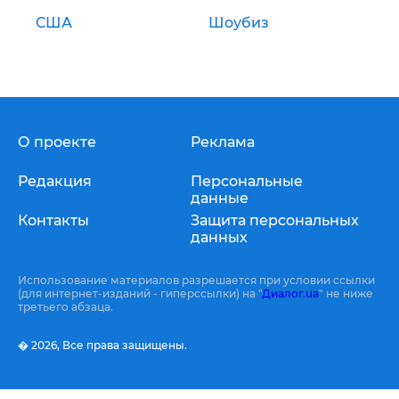
США
Шоубиз
О проекте
Реклама
Редакция
Персональные
данные
Контакты
Защита персональных
данных
Использование материалов разрешается при условии ссылки
(для интернет-изданий - гиперссылки) на "
Диалог.ua
" не ниже
третьего абзаца.
� 2026,
Все права защищены.