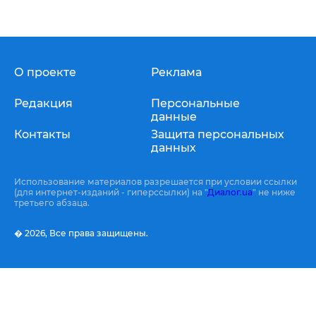
О проекте
Реклама
Редакция
Персональные
данные
Контакты
Защита персональных
данных
Использование материалов разрешается при условии ссылки
(для интернет-изданий - гиперссылки) на "
Диалог.ua
" не ниже
третьего абзаца.
� 2026,
Все права защищены.