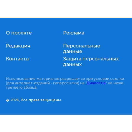
О проекте
Реклама
Редакция
Персональные
данные
Контакты
Защита персональных
данных
Использование материалов разрешается при условии ссылки
(для интернет-изданий - гиперссылки) на "
Диалог.ua
" не ниже
третьего абзаца.
� 2026,
Все права защищены.