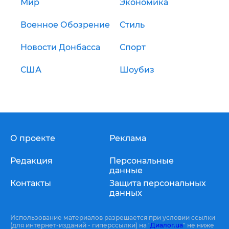
Мир
Экономика
Военное Обозрение
Стиль
Новости Донбасса
Спорт
США
Шоубиз
О проекте
Реклама
Редакция
Персональные
данные
Контакты
Защита персональных
данных
Использование материалов разрешается при условии ссылки
(для интернет-изданий - гиперссылки) на "
Диалог.ua
" не ниже