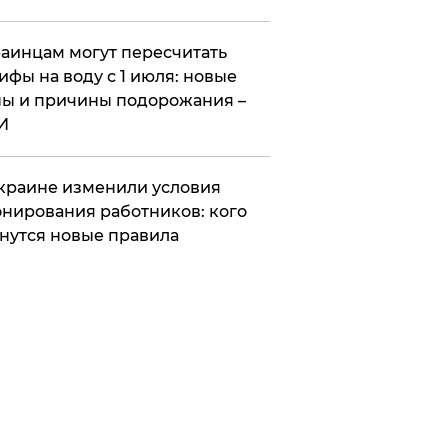
аинцам могут пересчитать
ифы на воду с 1 июля: новые
ы и причины подорожания –
И
краине изменили условия
нирования работников: кого
нутся новые правила