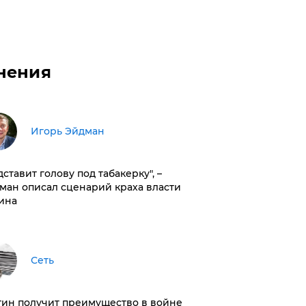
нения
Игорь Эйдман
дставит голову под табакерку", –
ман описал сценарий краха власти
ина
Сеть
тин получит преимущество в войне