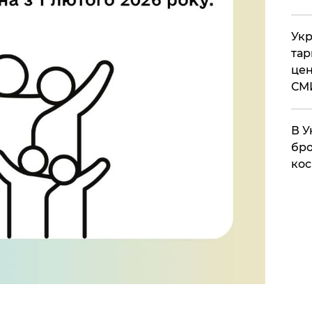
Укр
тар
цен
СМ
В У
бро
кос