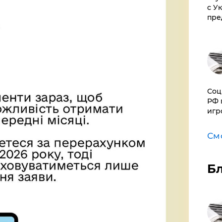
с У
пре
Соц
РФ 
игр
См
Б