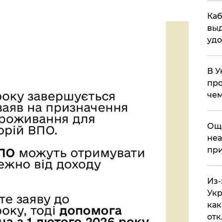
Каб
выд
удо
В У
про
чем
​Ощ
неа
при
Из-
Укр
как
отк