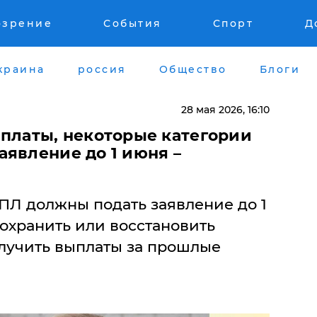
озрение
События
Спорт
Д
краина
россия
Общество
Блоги
28 мая 2026, 16:10
ыплаты, некоторые категории
аявление до 1 июня –
ПЛ должны подать заявление до 1
сохранить или восстановить
лучить выплаты за прошлые