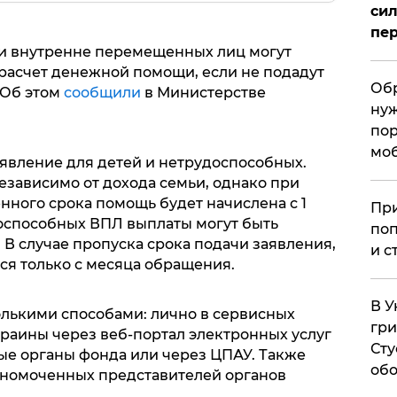
сил
пер
ии внутренне перемещенных лиц могут
ерасчет денежной помощи, если не подадут
Обр
 Об этом
сообщили
в Министерстве
нуж
пор
мо
аявление для детей и нетрудоспособных.
езависимо от дохода семьи, однако при
нного срока помощь будет начислена с 1
При
доспособных ВПЛ выплаты могут быть
поп
. В случае пропуска срока подачи заявления,
и с
ся только с месяца обращения.
В У
лькими способами: лично в сервисных
гри
раины через веб-портал электронных услуг
Сту
ые органы фонда или через ЦПАУ. Также
обо
лномоченных представителей органов