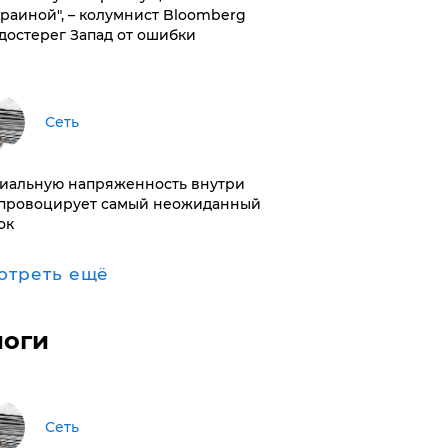
краиной", – колумнист Bloomberg
достерег Запад от ошибки
Сеть
иальную напряженность внутри
провоцирует самый неожиданный
ок
отреть ещё
логи
Сеть