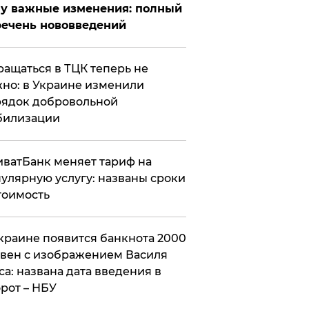
у важные изменения: полный
ечень нововведений
ащаться в ТЦК теперь не
но: в Украине изменили
ядок добровольной
билизации
ватБанк меняет тариф на
улярную услугу: названы сроки
тоимость
краине появится банкнота 2000
вен с изображением Василя
са: названа дата введения в
рот – НБУ