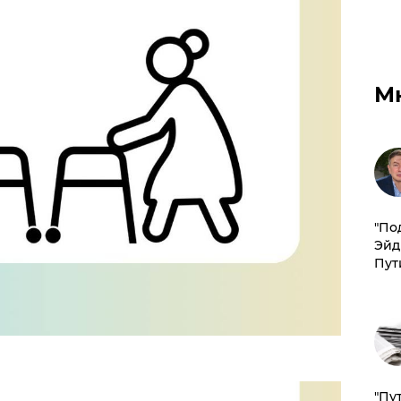
М
​"По
Эйд
Пут
"Пу