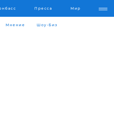
онбасс
Пресса
Мир
Мнение
Шоу-Биз