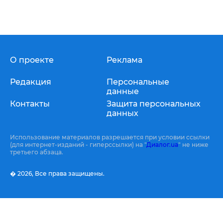
О проекте
Реклама
Редакция
Персональные
данные
Контакты
Защита персональных
данных
Использование материалов разрешается при условии ссылки
(для интернет-изданий - гиперссылки) на "
Диалог.ua
" не ниже
третьего абзаца.
� 2026,
Все права защищены.