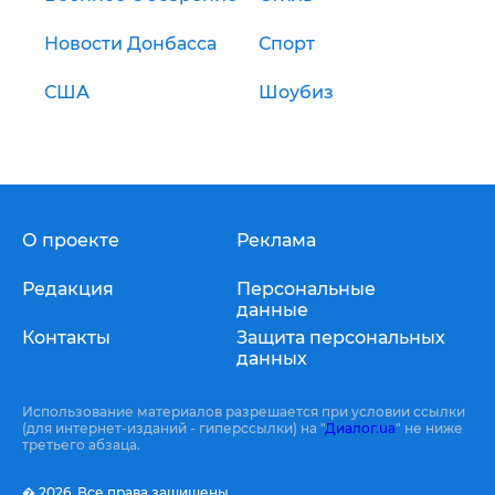
Новости Донбасса
Спорт
США
Шоубиз
О проекте
Реклама
Редакция
Персональные
данные
Контакты
Защита персональных
данных
Использование материалов разрешается при условии ссылки
(для интернет-изданий - гиперссылки) на "
Диалог.ua
" не ниже
третьего абзаца.
� 2026,
Все права защищены.