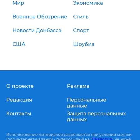
Мир
Экономика
Военное Обозрение
Стиль
Новости Донбасса
Спорт
США
Шоубиз
О проекте
Реклама
Редакция
Персональные
данные
Контакты
Защита персональных
данных
Использование материалов разрешается при условии ссылки
(для интернет-изданий - гиперссылки) на "
Диалог.ua
" не ниже