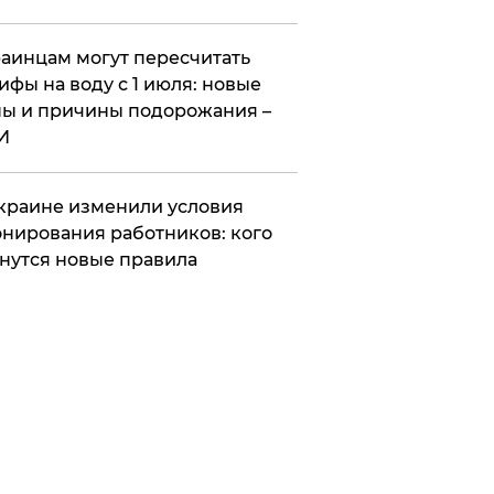
аинцам могут пересчитать
ифы на воду с 1 июля: новые
ы и причины подорожания –
И
краине изменили условия
нирования работников: кого
нутся новые правила