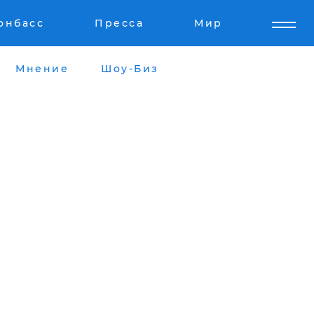
онбасс
Пресса
Мир
Мнение
Шоу-Биз