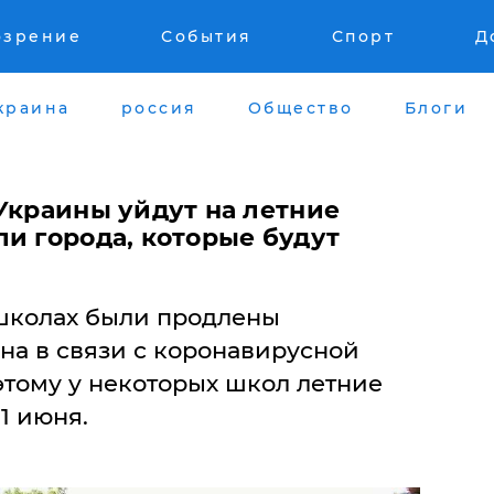
озрение
События
Спорт
Д
краина
россия
Общество
Блоги
 Украины уйдут на летние
и города, которые будут
школах были продлены
уна в связи с коронавирусной
тому у некоторых школ летние
1 июня.