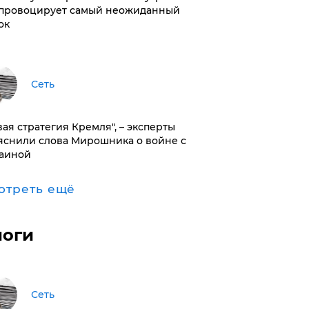
провоцирует самый неожиданный
ок
Сеть
вая стратегия Кремля", – эксперты
яснили слова Мирошника о войне с
аиной
отреть ещё
логи
Сеть