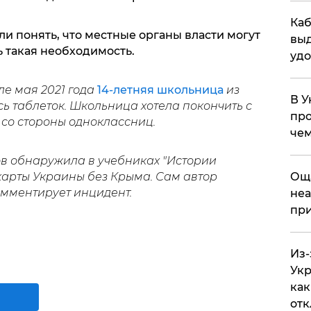
Каб
и понять, что местные органы власти могут
выд
ь такая необходимость.
удо
ле мая 2021 года
14-летняя школьница
из
В У
ь таблеток. Школьница хотела покончить с
про
 со стороны одноклассниц.
чем
ов обнаружила в учебниках "Истории
арты Украины без Крыма. Сам автор
​Ощ
омментирует инцидент.
неа
при
Из-
Укр
как
отк