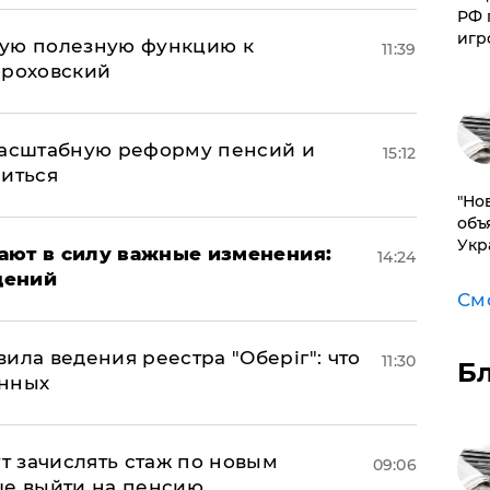
РФ 
игр
вую полезную функцию к
11:39
ороховский
масштабную реформу пенсий и
15:12
ниться
"Но
объ
Укр
упают в силу важные изменения:
14:24
дений
См
ила ведения реестра "Оберіг": что
11:30
Б
анных
ут зачислять стаж по новым
09:06
ще выйти на пенсию