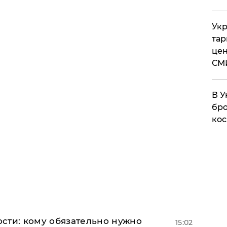
Укр
тар
цен
СМ
В У
бро
кос
сти: кому обязательно нужно
15:02