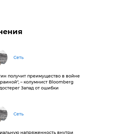
нения
Сеть
тин получит преимущество в войне
краиной", – колумнист Bloomberg
достерег Запад от ошибки
Сеть
иальную напряженность внутри