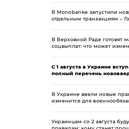
В Мonobankе запустили но
отдельным транзакциям – Г
В Верховной Раде готовят 
соцвыплат: что может изме
С 1 августа в Украине вст
полный перечень нововве
В Украине ввели новые прав
изменится для военнообяз
Украинцам со 2 августа буд
правилам: кому станет про