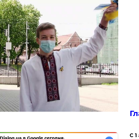
Гл
С 1
Dialog.ua в Google сегодня,