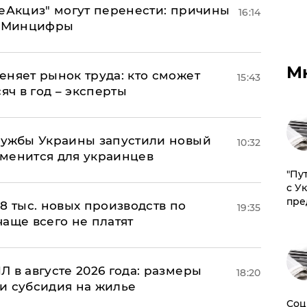
"еАкциз" могут перенести: причины
16:14
т Минцифры
М
еняет рынок труда: кто сможет
15:43
яч в год – эксперты
лужбы Украины запустили новый
10:32
менится для украинцев
"Пу
с У
пре
8 тыс. новых производств по
19:35
 чаще всего не платят
 в августе 2026 года: размеры
18:20
и субсидия на жилье
Соц