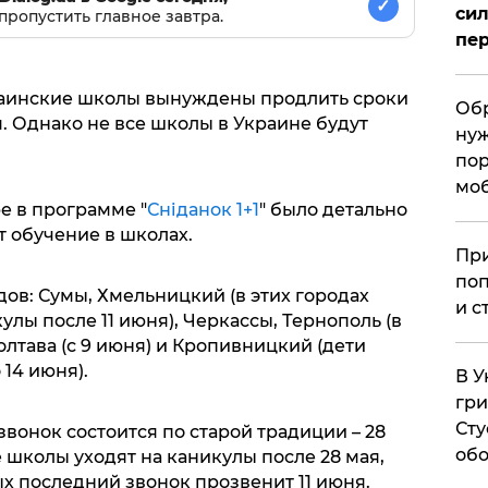
✓
сил
пропустить главное завтра.
пер
раинские школы вынуждены продлить сроки
Обр
. Однако не все школы в Украине будут
нуж
пор
мо
е в программе "
Сніданок 1+1
" было детально
т обучение в школах.
При
поп
дов: Сумы, Хмельницкий (в этих городах
и с
улы после 11 июня), Черкассы, Тернополь (в
Полтава (с 9 июня) и Кропивницкий (дети
14 июня).
В У
гри
Сту
вонок состоится по старой традиции – 28
обо
е школы уходят на каникулы после 28 мая,
ых последний звонок прозвенит 11 июня.