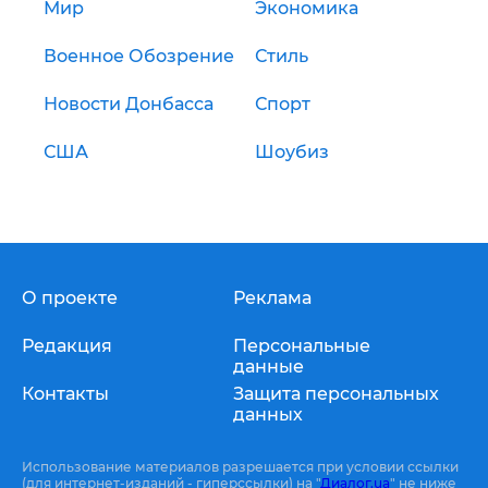
Мир
Экономика
Военное Обозрение
Стиль
Новости Донбасса
Спорт
США
Шоубиз
О проекте
Реклама
Редакция
Персональные
данные
Контакты
Защита персональных
данных
Использование материалов разрешается при условии ссылки
(для интернет-изданий - гиперссылки) на "
Диалог.ua
" не ниже