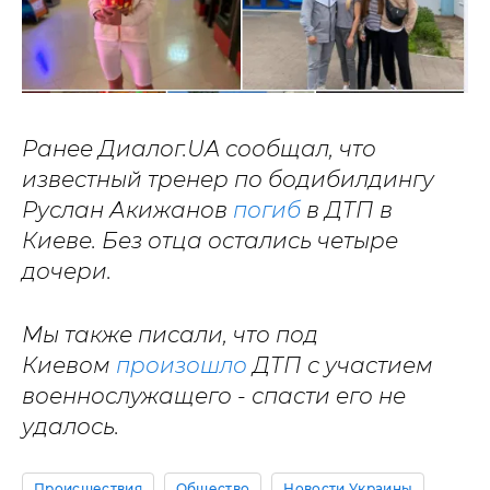
Ранее Диалог.UA сообщал, что
известный тренер по бодибилдингу
Руслан Акижанов
погиб
в ДТП в
Киеве. Без отца остались четыре
дочери.
Мы также писали, что под
Киевом
произошло
ДТП с участием
военнослужащего - спасти его не
удалось.
Происшествия
Общество
Новости Украины