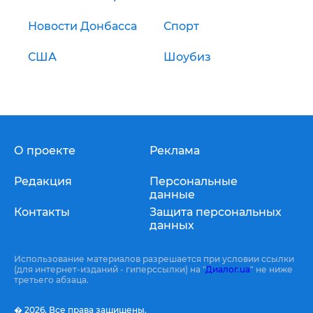
Новости Донбасса
Спорт
США
Шоубиз
О проекте
Реклама
Редакция
Персональные
данные
Контакты
Защита персональных
данных
Использование материалов разрешается при условии ссылки
(для интернет-изданий - гиперссылки) на "
Диалог.ua
" не ниже
третьего абзаца.
� 2026,
Все права защищены.