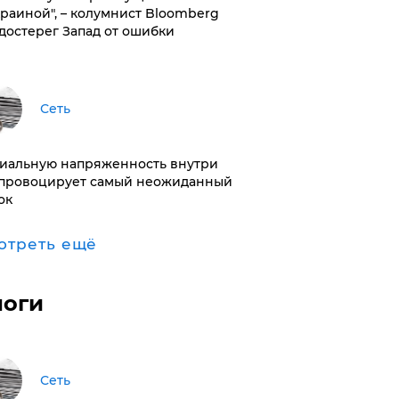
краиной", – колумнист Bloomberg
достерег Запад от ошибки
Сеть
иальную напряженность внутри
провоцирует самый неожиданный
ок
отреть ещё
логи
Сеть