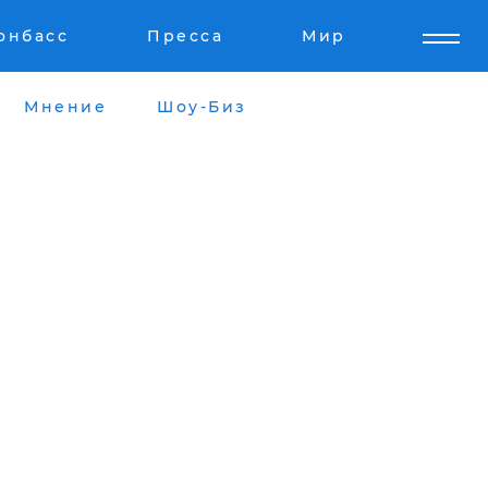
онбасс
Пресса
Мир
Мнение
Шоу-Биз