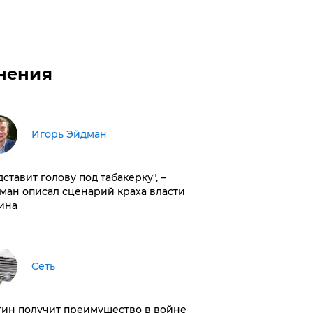
нения
Игорь Эйдман
дставит голову под табакерку", –
ман описал сценарий краха власти
ина
Сеть
тин получит преимущество в войне