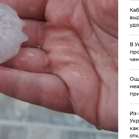
Каб
выд
удо
В У
про
чем
​Ощ
неа
при
Из-
Укр
как
отк