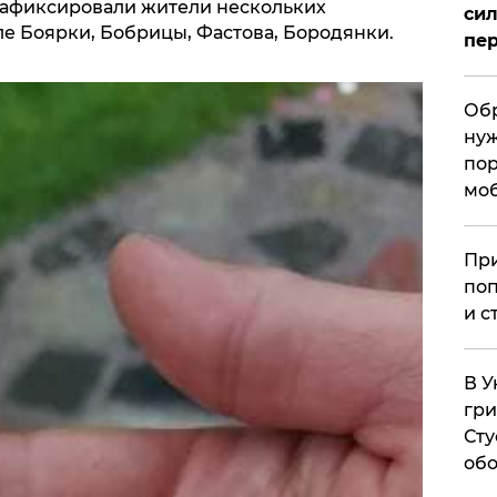
зафиксировали жители нескольких
сил
ле Боярки, Бобрицы, Фастова, Бородянки.
пер
Обр
нуж
пор
мо
При
поп
и с
В У
гри
Сту
обо