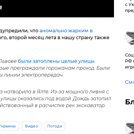
с У
пре
едупредили, что
аномально жарким в
го, второй месяц лета в нашу страну также
Соц
РФ 
Львове
были затоплены целые улицы
.
игр
орые преграждали горожанам проход. Были
 линии электропередач.
См
а натворила в Ялте. Из-за мощного ливня с
, улицы оказались под водой. Дождь затопил
Б
ействованный в расчистке рек экскаватор.
Украины
Видео
Погода