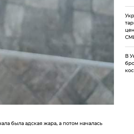
Укр
тар
цен
СМ
В У
бро
кос
ала была адская жара, а потом началась