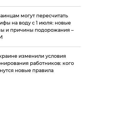
аинцам могут пересчитать
ифы на воду с 1 июля: новые
ы и причины подорожания –
И
краине изменили условия
нирования работников: кого
нутся новые правила