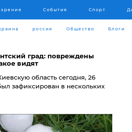
озрение
События
Спорт
Д
краина
россия
Общество
Блоги
нтский град: повреждены
акое видят
иевскую область сегодня, 26
был зафиксирован в нескольких