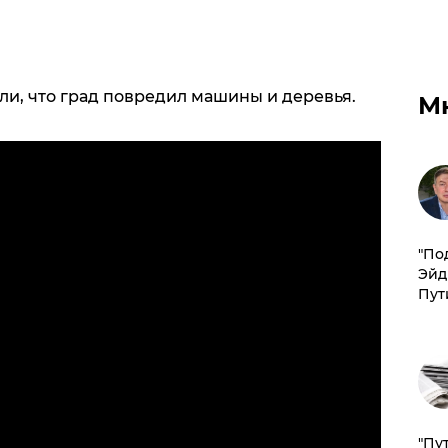
ли, что град повредил машины и деревья.
М
​"По
Эйд
Пут
"Пу