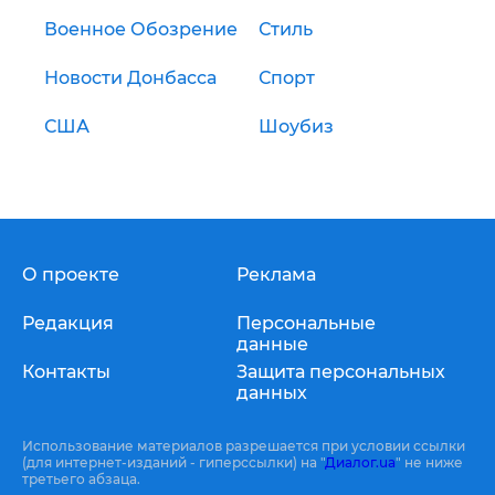
Военное Обозрение
Стиль
Новости Донбасса
Спорт
США
Шоубиз
О проекте
Реклама
Редакция
Персональные
данные
Контакты
Защита персональных
данных
Использование материалов разрешается при условии ссылки
(для интернет-изданий - гиперссылки) на "
Диалог.ua
" не ниже
третьего абзаца.