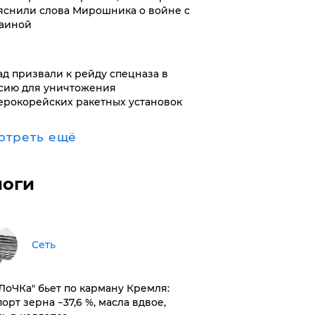
яснили слова Мирошника о войне с
аиной
ад призвали к рейду спецназа в
сию для уничтожения
ерокорейских ракетных установок
отреть ещё
логи
Сеть
оЛоЧКа" бьет по карману Кремля:
орт зерна −37,6 %, масла вдвое,