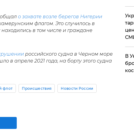
Укр
ообщал
о захвате возле берегов Нигерии
тар
 камерунским флагом. Это случилось в
цен
у находились в том числе и граждане
СМ
крушении
российского судна в Черном море
В У
ло в апреле 2021 года, на борту этого судна
бро
кос
й флот
Происшествия
Новости России