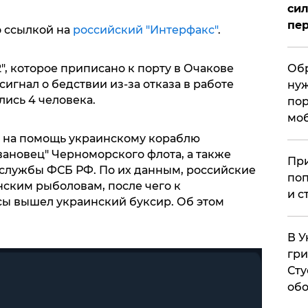
сил
пер
о ссылкой на
российский "Интерфакс"
.
", которое приписано к порту в Очакове
Обр
игнал о бедствии из-за отказа в работе
нуж
лись 4 человека.
пор
мо
о на помощь украинскому кораблю
вановец" Черноморского флота, а также
При
службы ФСБ РФ. По их данным, российские
поп
ским рыболовам, после чего к
и с
ы вышел украинский буксир. Об этом
В У
гри
Сту
обо