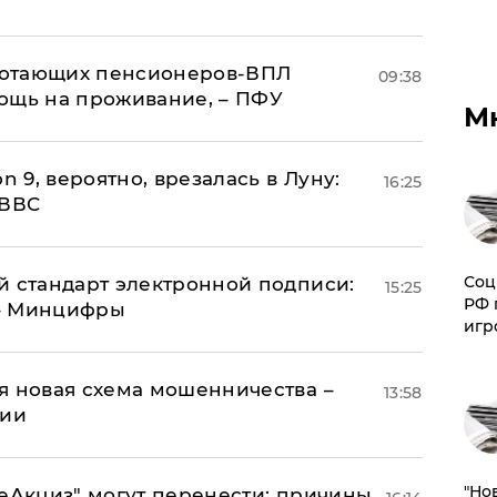
аботающих пенсионеров-ВПЛ
09:38
ощь на проживание, – ПФУ
М
n 9, вероятно, врезалась в Луну:
16:25
 ВВС
Соц
й стандарт электронной подписи:
15:25
РФ 
 – Минцифры
игр
я новая схема мошенничества –
13:58
ции
"Но
"еАкциз" могут перенести: причины