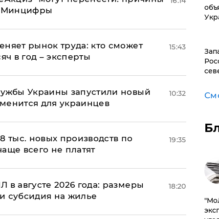
16:14
объ
т Минцифры
Укр
еняет рынок труда: кто сможет
15:43
Зап
яч в год – эксперты
Рос
сев
лужбы Украины запустили новый
10:32
См
менится для украинцев
Б
8 тыс. новых производств по
19:35
 чаще всего не платят
 в августе 2026 года: размеры
18:20
и субсидия на жилье
​"М
эксп