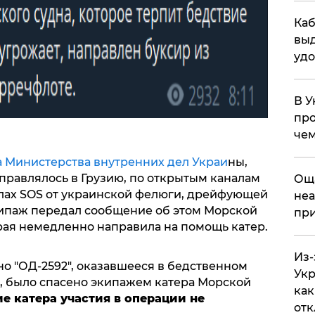
Каб
выд
удо
В У
про
чем
а Министерства внутренних дел Украи
ны,
правлялось в Грузию, по открытым каналам
​Ощ
лах SOS от украинской фелюги, дрейфующей
неа
ипаж передал сообщение об этом Морской
при
рая немедленно направила на помощь катер.
Из-
о "ОД-2592", оказавшееся в бедственном
Укр
м, было спасено экипажем катера Морской
как
е катера участия в операции не
отк