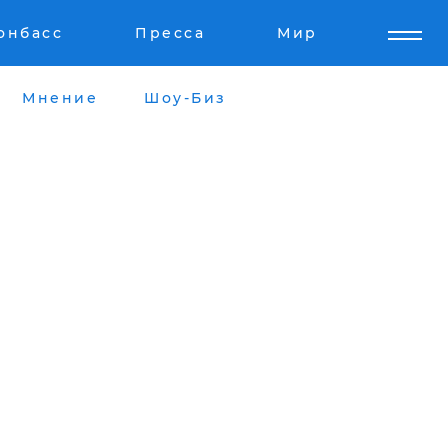
онбасс
Пресса
Мир
Мнение
Шоу-Биз