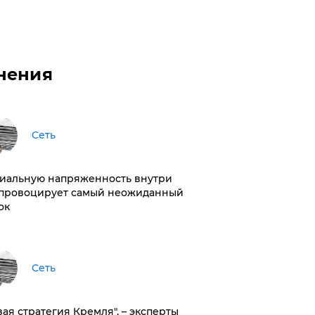
нения
Сеть
иальную напряженность внутри
провоцирует самый неожиданный
ок
Сеть
вая стратегия Кремля", – эксперты