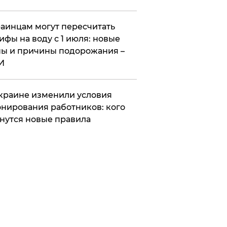
аинцам могут пересчитать
ифы на воду с 1 июля: новые
ы и причины подорожания –
И
краине изменили условия
нирования работников: кого
нутся новые правила