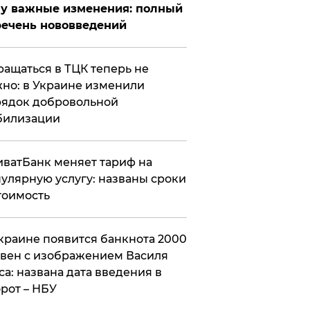
у важные изменения: полный
ечень нововведений
ащаться в ТЦК теперь не
но: в Украине изменили
ядок добровольной
билизации
ватБанк меняет тариф на
улярную услугу: названы сроки
тоимость
краине появится банкнота 2000
вен с изображением Василя
са: названа дата введения в
рот – НБУ