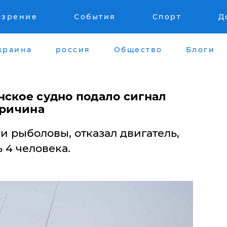
озрение
События
Спорт
Д
краина
россия
Общество
Блоги
нское судно подало сигнал
причина
ли рыболовы, отказал двигатель,
 4 человека.