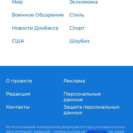
Мир
Экономика
Военное Обозрение
Стиль
Новости Донбасса
Спорт
США
Шоубиз
О проекте
Реклама
Редакция
Персональные
данные
Контакты
Защита персональных
данных
Использование материалов разрешается при условии ссылки
(для интернет-изданий - гиперссылки) на "
Диалог.ua
" не ниже