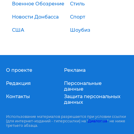
Военное Обозрение
Стиль
Новости Донбасса
Спорт
США
Шоубиз
О проекте
Реклама
Редакция
Персональные
данные
Контакты
Защита персональных
данных
Использование материалов разрешается при условии ссылки
(для интернет-изданий - гиперссылки) на "
Диалог.ua
" не ниже
третьего абзаца.