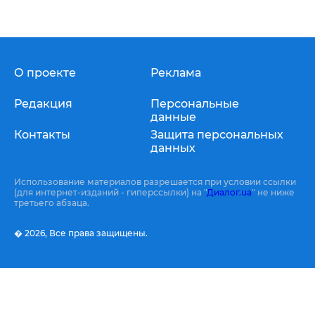
О проекте
Реклама
Редакция
Персональные
данные
Контакты
Защита персональных
данных
Использование материалов разрешается при условии ссылки
(для интернет-изданий - гиперссылки) на "
Диалог.ua
" не ниже
третьего абзаца.
� 2026,
Все права защищены.