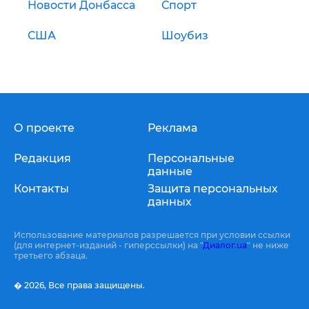
Новости Донбасса
Спорт
США
Шоубиз
О проекте
Реклама
Редакция
Персональные
данные
Контакты
Защита персональных
данных
Использование материалов разрешается при условии ссылки
(для интернет-изданий - гиперссылки) на "
Диалог.ua
" не ниже
третьего абзаца.
� 2026,
Все права защищены.