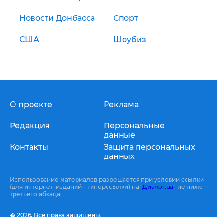
Новости Донбасса
Спорт
США
Шоубиз
О проекте
Реклама
Редакция
Персональные
данные
Контакты
Защита персональных
данных
Использование материалов разрешается при условии ссылки
(для интернет-изданий - гиперссылки) на "
Диалог.ua
" не ниже
третьего абзаца.
� 2026,
Все права защищены.