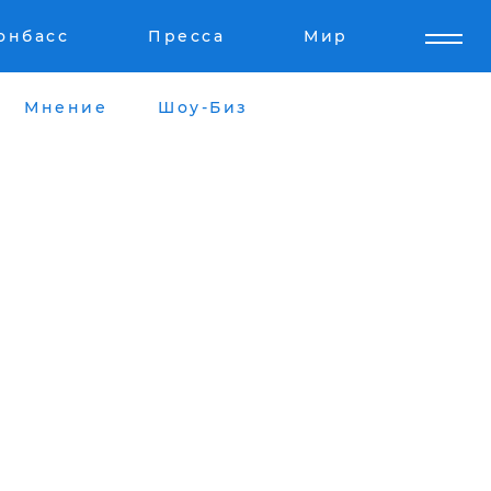
онбасс
Пресса
Мир
Мнение
Шоу-Биз