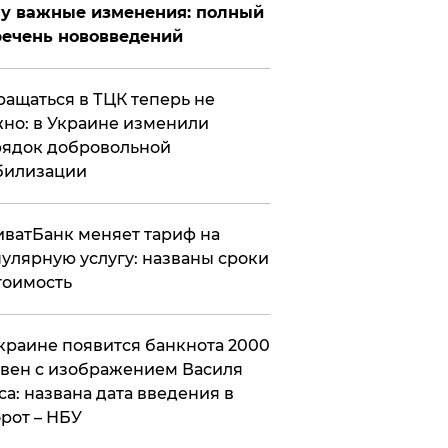
у важные изменения: полный
ечень нововведений
ащаться в ТЦК теперь не
но: в Украине изменили
ядок добровольной
билизации
ватБанк меняет тариф на
улярную услугу: названы сроки
тоимость
краине появится банкнота 2000
вен с изображением Василя
са: названа дата введения в
рот – НБУ