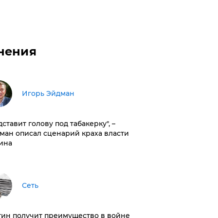
нения
Игорь Эйдман
дставит голову под табакерку", –
ман описал сценарий краха власти
ина
Сеть
тин получит преимущество в войне