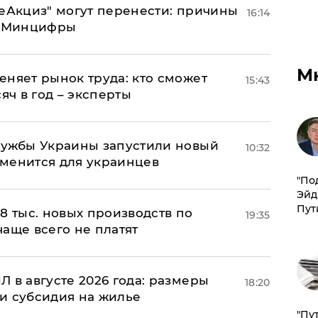
"еАкциз" могут перенести: причины
16:14
т Минцифры
М
еняет рынок труда: кто сможет
15:43
яч в год – эксперты
лужбы Украины запустили новый
10:32
менится для украинцев
​"По
Эйд
Пут
8 тыс. новых производств по
19:35
 чаще всего не платят
 в августе 2026 года: размеры
18:20
и субсидия на жилье
"Пу