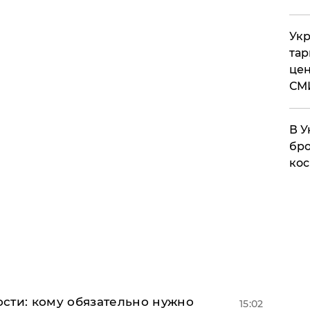
Укр
тар
цен
СМ
В У
бро
кос
сти: кому обязательно нужно
15:02