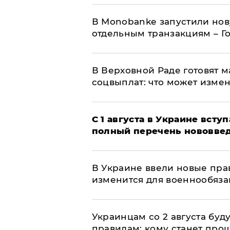
В Мonobankе запустили но
отдельным транзакциям – Г
В Верховной Раде готовят 
соцвыплат: что может изме
С 1 августа в Украине вст
полный перечень нововве
В Украине ввели новые прав
изменится для военнообяз
Украинцам со 2 августа буд
правилам: кому станет про