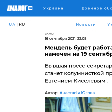
Украина
Военное об
| RU
UA
Новости
У
ДИАЛОГ
16 сентября 2021, 22:08
Мендель будет работа
намечен на 19 сентяб
Бывшая пресс-секрета
станет колумнисткой п
Евгением Киселевым".
Автор:
Анастасія Югова