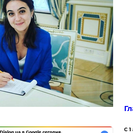
Гл
С 1
Dialog.ua в Google сегодня,