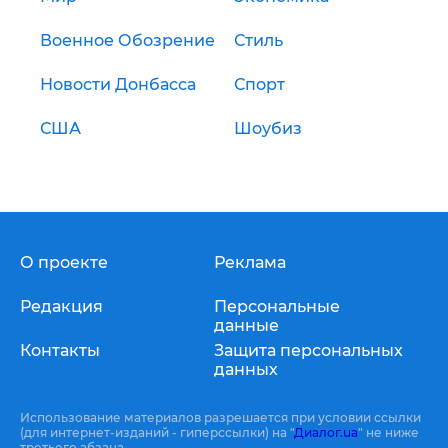
Военное Обозрение
Стиль
Новости Донбасса
Спорт
США
Шоубиз
О проекте
Реклама
Редакция
Персональные
данные
Контакты
Защита персональных
данных
Использование материалов разрешается при условии ссылки
(для интернет-изданий - гиперссылки) на "
Диалог.ua
" не ниже
третьего абзаца.