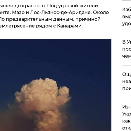
ышен до красного. Под угрозой жители
Каб
енте, Мазо и Лос-Льянос-де-Аридане. Около
выд
. По предварительным данным, причиной
удо
емлетрясение рядом с Канарами.
В У
про
чем
​Ощ
неа
при
Из-
Укр
как
отк