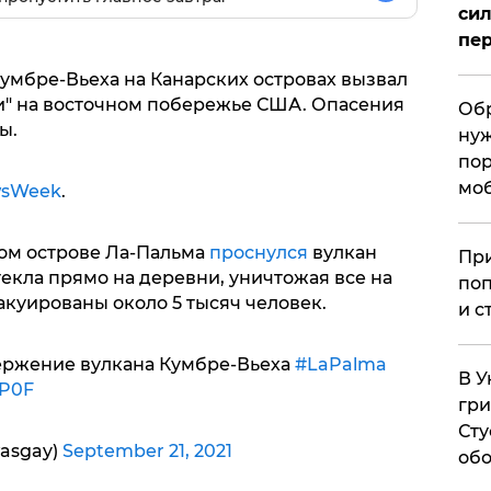
сил
пер
мбре-Вьеха на Канарских островах вызвал
и" на восточном побережье США. Опасения
Обр
ты.
нуж
пор
мо
sWeek
.
ком острове Ла-Пальма
проснулся
вулкан
При
текла прямо на деревни, уничтожая все на
поп
акуированы около 5 тысяч человек.
и с
ержение вулкана Кумбре-Вьеха
#LaPalma
В У
9P0F
гри
Сту
asgay)
September 21, 2021
обо