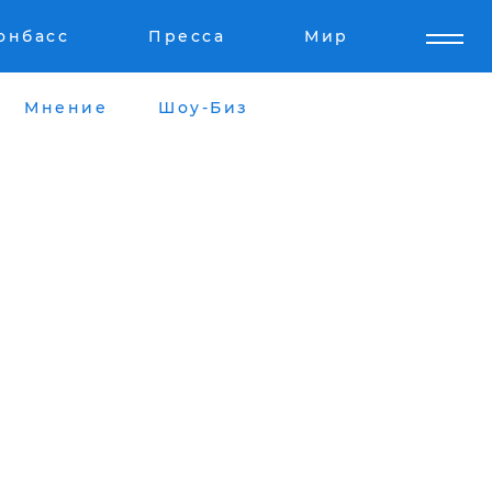
онбасс
Пресса
Мир
Мнение
Шоу-Биз