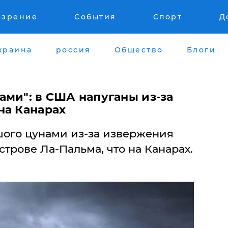
озрение
События
Спорт
Д
краина
россия
Общество
Блоги
ами": в США напуганы из-за
на Канарах
ого цунами из-за извержения
строве Ла-Пальма, что на Канарах.