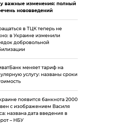
у важные изменения: полный
ечень нововведений
ащаться в ТЦК теперь не
но: в Украине изменили
ядок добровольной
билизации
ватБанк меняет тариф на
улярную услугу: названы сроки
тоимость
краине появится банкнота 2000
вен с изображением Василя
са: названа дата введения в
рот – НБУ