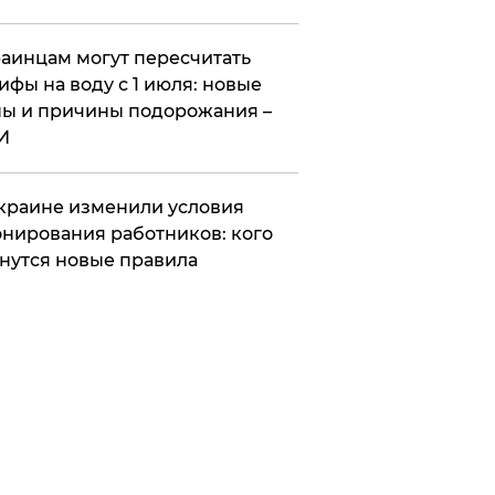
аинцам могут пересчитать
ифы на воду с 1 июля: новые
ы и причины подорожания –
И
краине изменили условия
нирования работников: кого
нутся новые правила