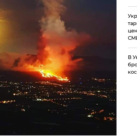
Укр
тар
цен
СМ
В У
бро
кос