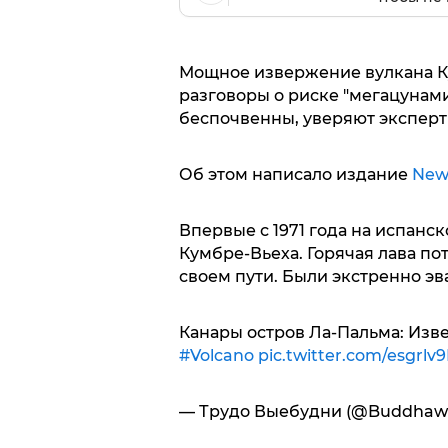
Мощное извержение вулкана Ку
разговоры о риске "мегацунам
беспочвенны, уверяют экспер
Об этом написало издание
New
Впервые с 1971 года на испанс
Кумбре-Вьеха. Горячая лава по
своем пути. Были экстренно эв
Канары остров Ла-Пальма: Изв
#Volcano
pic.twitter.com/esgrlv
— Трудо Выебудни (@Buddhaw