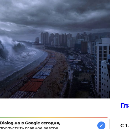
Гл
Dialog.ua в Google сегодня,
✓
С 1
пропустить главное завтра.