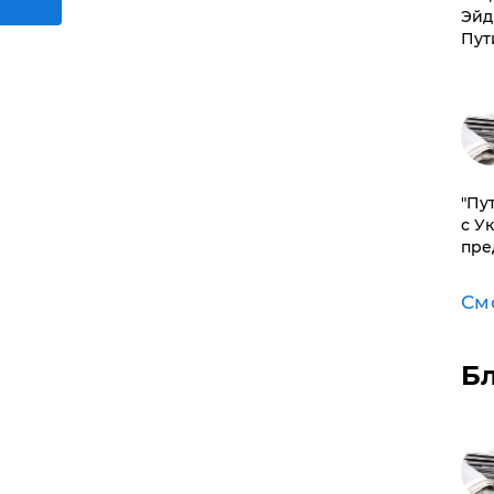
Эйд
Пут
"Пу
с У
пре
См
Б