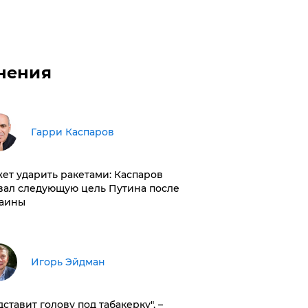
нения
Гарри Каспаров
ет ударить ракетами: Каспаров
вал следующую цель Путина после
аины
Игорь Эйдман
дставит голову под табакерку", –