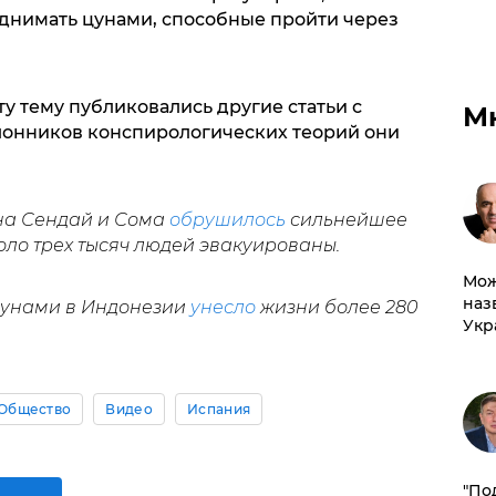
днимать цунами, способные пройти через
ту тему публиковались другие статьи с
М
онников конспирологических теорий они
 на Сендай и Сома
обрушилось
сильнейшее
коло трех тысяч людей эвакуированы.
Мож
наз
цунами в Индонезии
унесло
жизни более 280
Укр
Общество
Видео
Испания
​"По