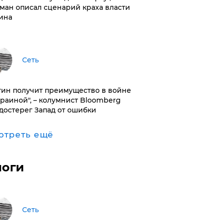
ман описал сценарий краха власти
ина
Сеть
тин получит преимущество в войне
краиной", – колумнист Bloomberg
достерег Запад от ошибки
отреть ещё
логи
Сеть