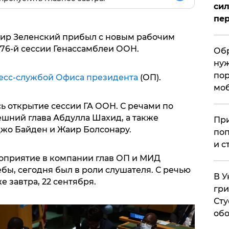
сил
пер
ир Зеленский прибыл с новым рабочим
 76-й сессии Генассамблеи ООН.
Обр
нуж
пор
есс-службой Офиса президента
(ОП).
мо
сь открытие сессии ГА ООН. С речами по
ешний глава Абдулла Шахид, а также
При
жо Байден и Жаир Болсонару.
поп
и с
оприятие в компании глав ОП и МИД
бы, сегодня был в роли слушателя. С речью
В У
е завтра, 22 сентября.
гри
Сту
обо