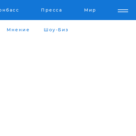
онбасс
Пресса
Мир
Мнение
Шоу-Биз