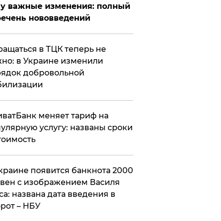
у важные изменения: полный
ечень нововведений
ащаться в ТЦК теперь не
но: в Украине изменили
ядок добровольной
билизации
ватБанк меняет тариф на
улярную услугу: названы сроки
тоимость
краине появится банкнота 2000
вен с изображением Василя
са: названа дата введения в
рот – НБУ