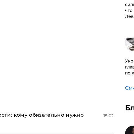
сил
что
Лев
​Ук
гла
по 
См
Б
сти: кому обязательно нужно
15:02