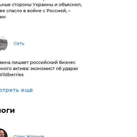
ьные стороны Украины и объяснил,
 ее спасло в войне с Россией, –
ин
Сеть
раина лишает российский бизнес
вного актива: экономист об ударах
Wildberries
отреть ещё
логи
Олег Жданов