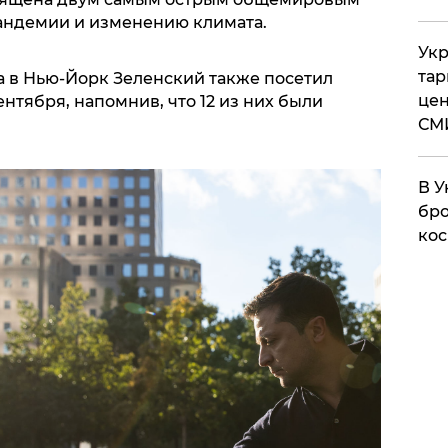
андемии и изменению климата.
Укр
тар
та в Нью-Йорк Зеленский также посетил
цен
нтября, напомнив, что 12 из них были
СМ
В У
бро
кос