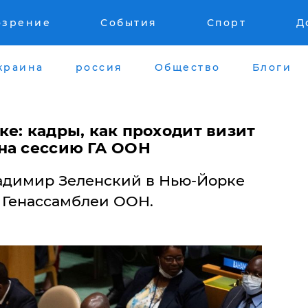
озрение
События
Спорт
Д
краина
россия
Общество
Блоги
е: кадры, как проходит визит
на сессию ГА ООН
адимир Зеленский в Нью-Йорке
и Генассамблеи ООН.