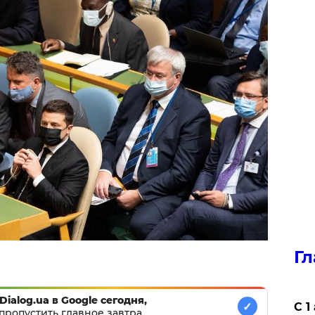
Гл
Dialog.ua в Google сегодня,
✓
С 1
пропустить главное завтра.