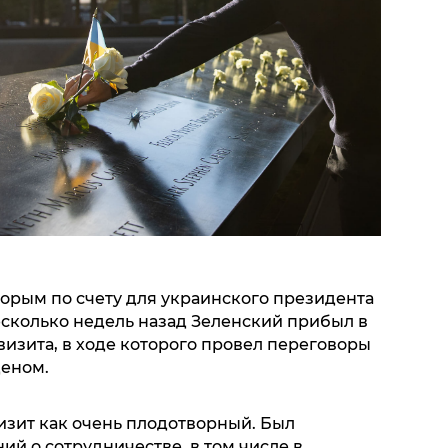
орым по счету для украинского президента
есколько недель назад Зеленский прибыл в
изита, в ходе которого провел переговоры
деном.
зит как очень плодотворный. Был
й о сотрудничестве, в том числе в