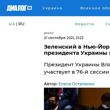
Украина
Военное об
| RU
UA
Новости
У
ДИАЛОГ
21 сентября 2021, 21:23
Зеленский в Нью-Йорк
президента Украины 
Президент Украины Вл
участвует в 76-й сесси
Автор:
Елена Остапенко