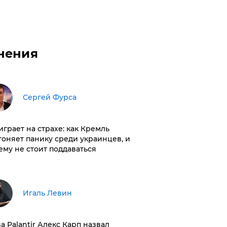
нения
Сергей Фурса
играет на страхе: как Кремль
гоняет панику среди украинцев, и
ему не стоит поддаваться
Игаль Левин
ва Palantir Алекс Карп назвал