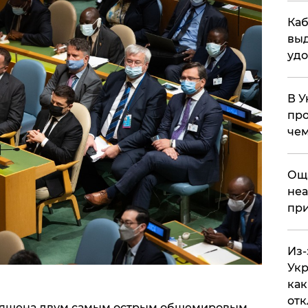
Каб
выд
удо
В У
про
чем
​Ощ
неа
при
Из-
Укр
как
отк
вящена двум самым острым общемировым