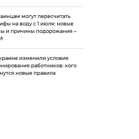
аинцам могут пересчитать
ифы на воду с 1 июля: новые
ы и причины подорожания –
И
краине изменили условия
нирования работников: кого
нутся новые правила