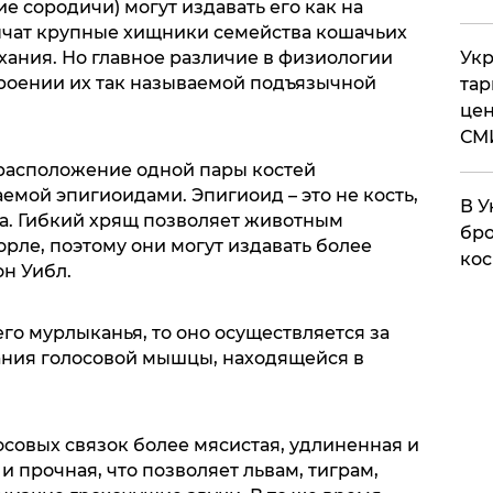
 сородичи) могут издавать его как на
 рычат крупные хищники семейства кошачьих
ания. Но главное различие в физиологии
Укр
троении их так называемой подъязычной
тар
цен
СМ
расположение одной пары костей
емой эпигиоидами. Эпигиоид – это не кость,
В У
ка. Гибкий хрящ позволяет животным
бро
орле, поэтому они могут издавать более
кос
он Уибл.
го мурлыканья, то оно осуществляется за
ания голосовой мышцы, находящейся в
совых связок более мясистая, удлиненная и
и прочная, что позволяет львам, тиграм,