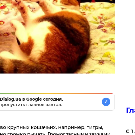
Dialog.ua в Google сегодня,
✓
пропустить главное завтра.
Гл
о крупных кошачьих, например, тигры,
С 1
ьно громко рычать. Громогласными звуками