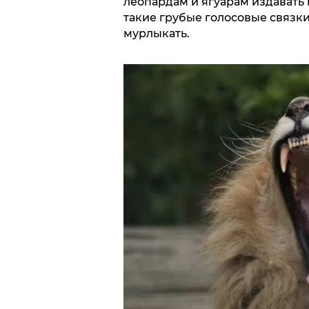
леопардам и ягуарам издавать 
такие грубые голосовые связк
мурлыкать.