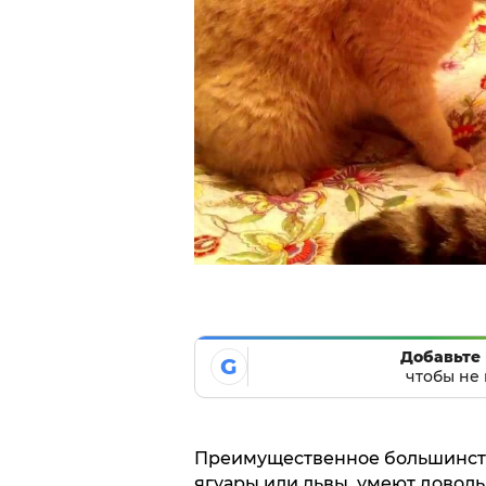
Добавьте 
G
чтобы не 
Преимущественное большинств
ягуары или львы, умеют довол