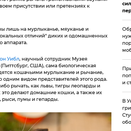
сил
воем присутствии или претензиях к
пер
ы лишь на мурлыканье, мяуканье и
Обр
вокальных отличий" диких и одомашненных
нуж
о аппарата.
пор
мо
он Уибл
, научный сотрудник Музея
(Питтсбург, США), сама биологическая
При
одятся кошачьими мурлыкание и рычание,
поп
 одним видом представителей этого рода.
и с
ибо рычать, как львы, тигры леопарды и
к это делают домашние кошки, а также их
 рыси, пумы и гепарды.
В У
гри
Сту
обо