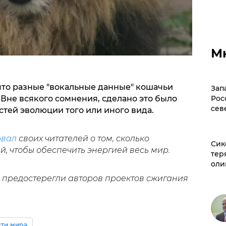
М
что разные "вокальные данные" кошачьи
Зап
Рос
 Вне всякого сомнения, сделано это было
сев
тей эволюции того или иного вида.
вал
своих читателей о том, сколько
Сик
, чтобы обеспечить энергией весь мир.
тер
оли
ые предостерегли авторов проектов сжигания
ти мира