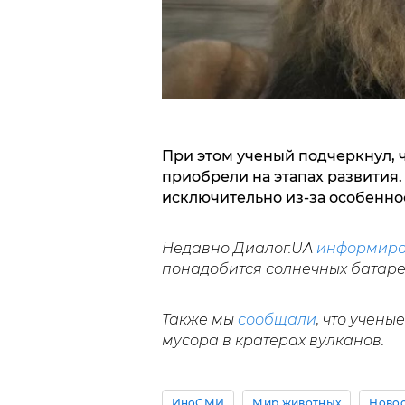
При этом ученый подчеркнул, 
приобрели на этапах развития.
исключительно из-за особеннос
Недавно Диалог.UA
информиро
понадобится солнечных батарей
Также мы
сообщали
, что учен
мусора в кратерах вулканов.
ИноСМИ
Мир животных
Новос