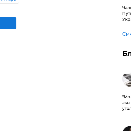
Чал
Пут
Укр
См
Б
​"М
эксп
уго