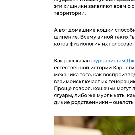
эти хищники заявляют всем о с
территории.
А вот домашние кошки способн
шипение. Всему виной таких "
котов физиология их голосовог
Как рассказал
журналистам Дж
естественной истории Карнеги 
механика того, как воспроизв
взаимоисключает их генерацию
Проще говоря, кошачьи могут л
ягуары, либо же мурлыкать, ка
дикие родственники – оцелоты,