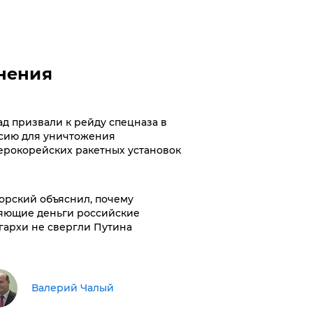
нения
ад призвали к рейду спецназа в
сию для уничтожения
ерокорейских ракетных установок
орский объяснил, почему
яющие деньги российские
гархи не свергли Путина
Валерий Чалый