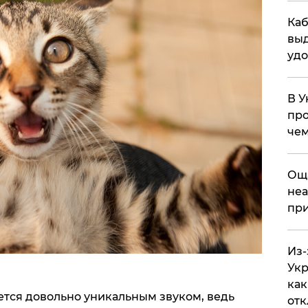
Каб
выд
удо
В У
про
чем
​Ощ
неа
при
Из-
Укр
как
ется довольно уникальным звуком, ведь
отк