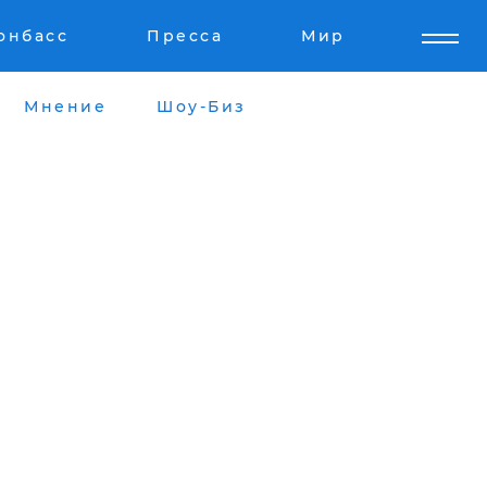
онбасс
Пресса
Мир
Мнение
Шоу-Биз