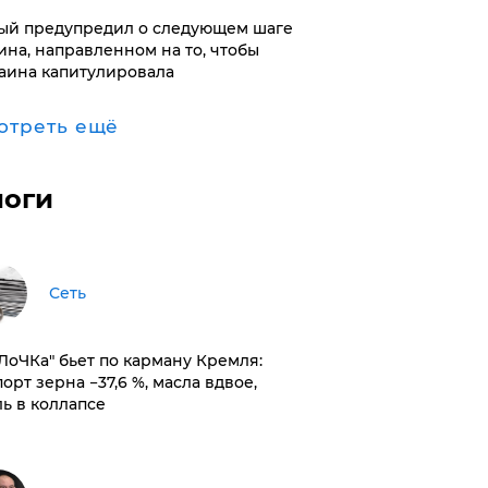
ый предупредил о следующем шаге
ина, направленном на то, чтобы
аина капитулировала
отреть ещё
логи
Сеть
оЛоЧКа" бьет по карману Кремля:
орт зерна −37,6 %, масла вдвое,
ль в коллапсе