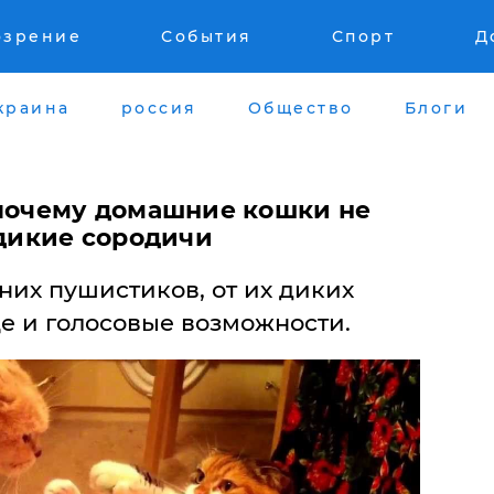
озрение
События
Спорт
Д
краина
россия
Общество
Блоги
 почему домашние кошки не
 дикие сородичи
их пушистиков, от их диких
е и голосовые возможности.