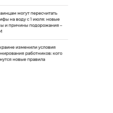
аинцам могут пересчитать
ифы на воду с 1 июля: новые
ы и причины подорожания –
И
краине изменили условия
нирования работников: кого
нутся новые правила