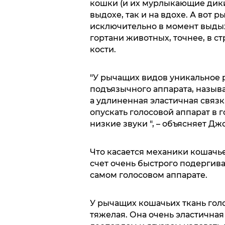
кошки (и их мурлыкающие дикие
выдохе, так и на вдохе. А вот
исключительно в момент выдых
гортани животных, точнее, в с
кости.
"У рычащих видов уникальное 
подъязычного аппарата, называ
а удлиненная эластичная связ
опускать голосовой аппарат в г
низкие звуки ", – объясняет Дж
Что касается механики кошачье
счет очень быстрого подергив
самом голосовом аппарате.
У рычащих кошачьих ткань голо
тяжелая. Она очень эластичная 