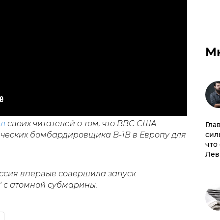
М
л
своих читателей о том, что ВВС США
Гла
сил
ических бомбардировщика B-1B в Европу для
что
Лев
Россия впервые совершила запуск
" с атомной субмарины.