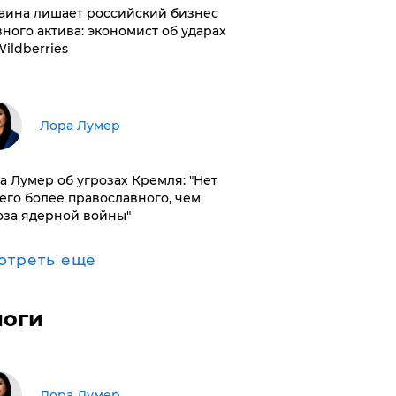
раина лишает российский бизнес
вного актива: экономист об ударах
Wildberries
​Лора Лумер
а Лумер об угрозах Кремля: "Нет
его более православного, чем
оза ядерной войны"
отреть ещё
логи
​Лора Лумер