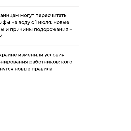
аинцам могут пересчитать
ифы на воду с 1 июля: новые
ы и причины подорожания –
И
краине изменили условия
нирования работников: кого
нутся новые правила