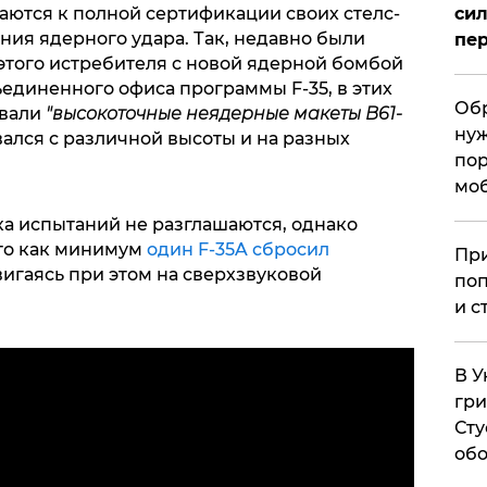
сил
ются к полной сертификации своих стелс-
ния ядерного удара. Так, недавно были
пер
того истребителя с новой ядерной бомбой
ъединенного офиса программы F-35, в этих
Обр
овали
"высокоточные неядерные макеты В61-
нуж
ался с различной высоты и на разных
пор
мо
а испытаний не разглашаются, однако
что как минимум
один F-35A сбросил
При
двигаясь при этом на сверхзвуковой
поп
и с
В У
гри
Сту
обо