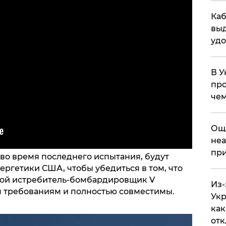
Каб
выд
удо
В У
про
чем
​Ощ
неа
при
во время последнего испытания, будут
гетики США, чтобы убедиться в том, что
вой истребитель-бомбардировщик V
Из-
м требованиям и полностью совместимы.
Укр
как
отк