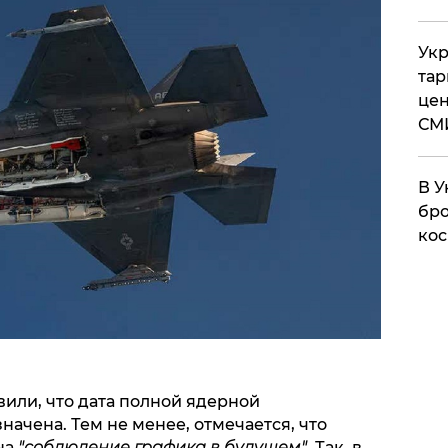
Укр
тар
цен
СМ
В У
бро
кос
или, что дата полной ядерной
начена. Тем не менее, отмечается, что
на
"соблюдение графика в будущем"
. Так, в