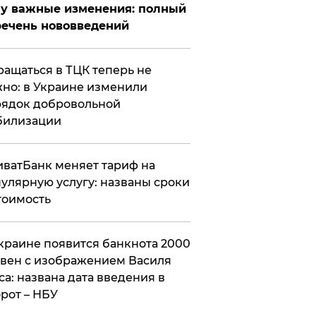
у важные изменения: полный
ечень нововведений
ащаться в ТЦК теперь не
но: в Украине изменили
ядок добровольной
билизации
ватБанк меняет тариф на
улярную услугу: названы сроки
тоимость
краине появится банкнота 2000
вен с изображением Василя
са: названа дата введения в
рот – НБУ