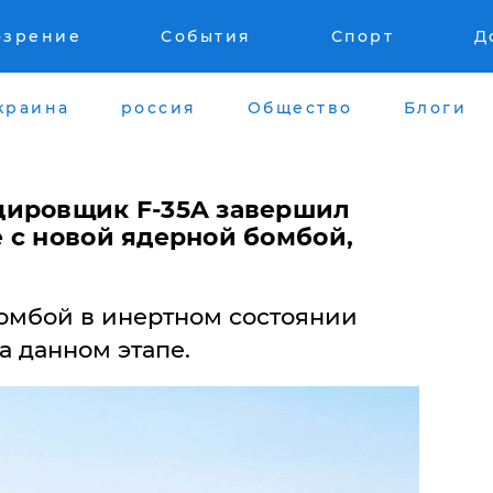
озрение
События
Спорт
Д
краина
россия
Общество
Блоги
дировщик F-35A завершил
 с новой ядерной бомбой,
бомбой в инертном состоянии
 данном этапе.