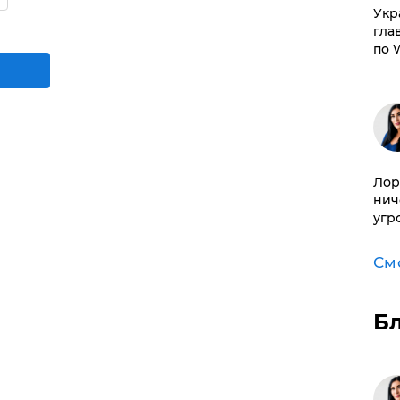
​Ук
гла
по 
Лор
нич
угр
См
Б