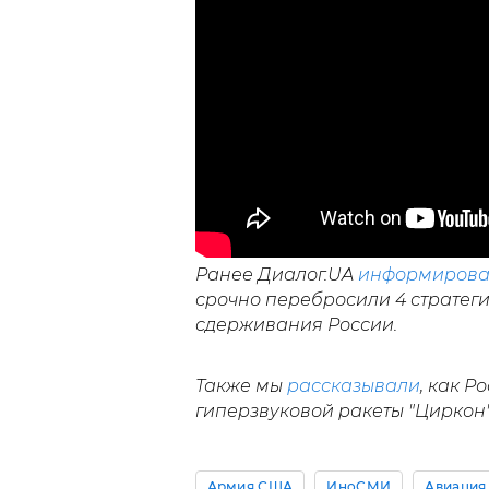
Ранее Диалог.UA
информирова
срочно перебросили 4 стратег
сдерживания России.
Также мы
рассказывали
, как 
гиперзвуковой ракеты "Циркон
Армия США
ИноСМИ
Авиация