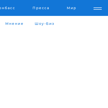
онбасс
Пресса
Мир
Мнение
Шоу-Биз