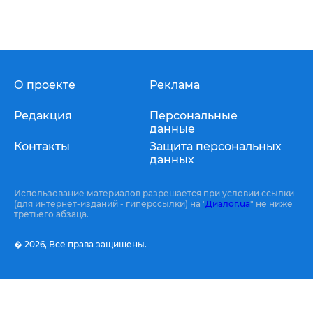
О проекте
Реклама
Редакция
Персональные
данные
Контакты
Защита персональных
данных
Использование материалов разрешается при условии ссылки
(для интернет-изданий - гиперссылки) на "
Диалог.ua
" не ниже
третьего абзаца.
� 2026,
Все права защищены.