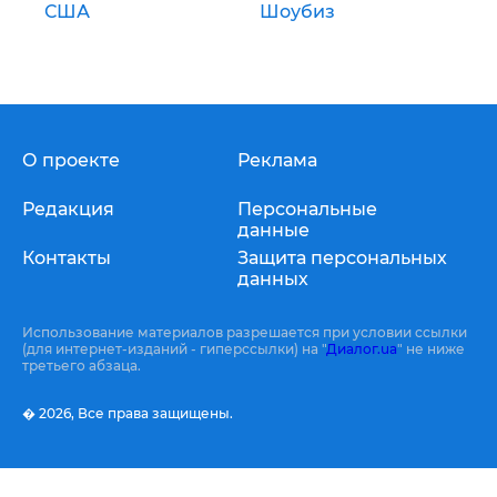
США
Шоубиз
О проекте
Реклама
Редакция
Персональные
данные
Контакты
Защита персональных
данных
Использование материалов разрешается при условии ссылки
(для интернет-изданий - гиперссылки) на "
Диалог.ua
" не ниже
третьего абзаца.
� 2026,
Все права защищены.