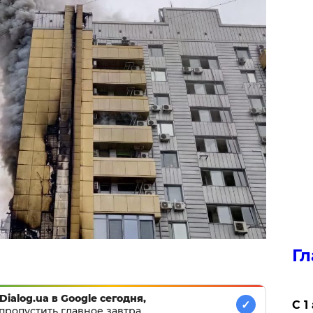
Гл
Dialog.ua в Google сегодня,
✓
С 1
пропустить главное завтра.