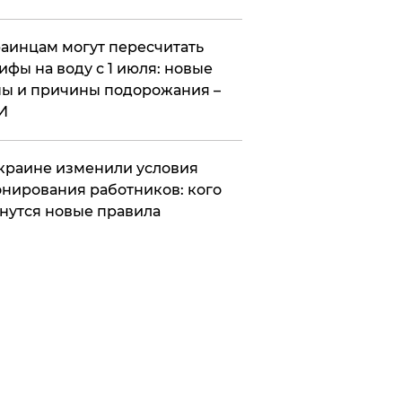
аинцам могут пересчитать
ифы на воду с 1 июля: новые
ы и причины подорожания –
И
краине изменили условия
нирования работников: кого
нутся новые правила