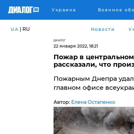
Украина
Военное об
| RU
UA
Новости
У
ДИАЛОГ
22 января 2022, 18:21
​Пожар в центральном
рассказали, что про
Пожарным Днепра удало
главном офисе всеукраи
Автор:
Елена Остапенко