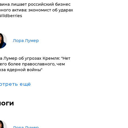
раина лишает российский бизнес
вного актива: экономист об ударах
Wildberries
​Лора Лумер
а Лумер об угрозах Кремля: "Нет
его более православного, чем
оза ядерной войны"
отреть ещё
логи
​Лора Лумер