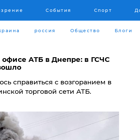
озрение
События
Спорт
Д
краина
россия
Общество
Блоги
 офисе АТБ в Днепре: в ГСЧС
изошло
сь справиться с возгоранием в
нской торговой сети АТБ.