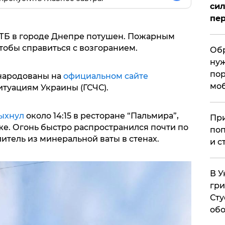
сил
пер
АТБ в городе Днепре потушен. Пожарным
чтобы справиться с возгоранием.
Обр
нуж
пор
народованы на
официальном сайте
мо
туациям Украины (ГСЧС).
ыхнул
около 14:15 в ресторане “Пальмира”,
При
е. Огонь быстро распространился почти по
поп
литель из минеральной ваты в стенах.
и с
В У
гри
Сту
обо