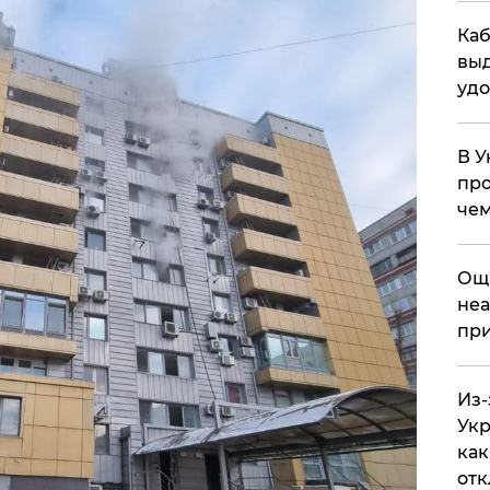
Каб
выд
удо
В У
про
чем
​Ощ
неа
при
Из-
Укр
как
отк