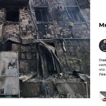
М
Гла
сил
что
Лев