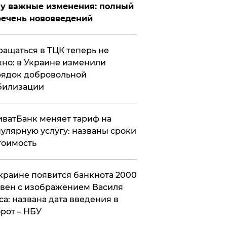
у важные изменения: полный
ечень нововведений
ащаться в ТЦК теперь не
но: в Украине изменили
ядок добровольной
билизации
ватБанк меняет тариф на
улярную услугу: названы сроки
тоимость
краине появится банкнота 2000
вен с изображением Василя
са: названа дата введения в
рот – НБУ