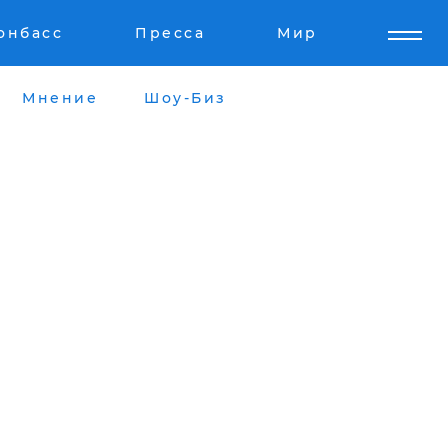
онбасс
Пресса
Мир
Мнение
Шоу-Биз