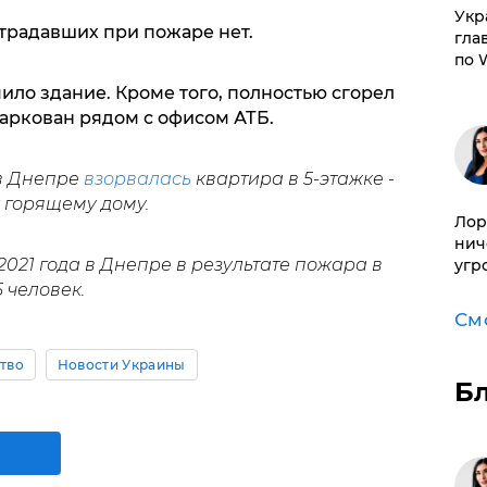
​Ук
страдавших при пожаре нет.
гла
по 
ло здание. Кроме того, полностью сгорел
аркован рядом с офисом АТБ.
 в Днепре
взорвалась
квартира в 5-этажке -
 горящему дому.
Лор
нич
2021 года в Днепре в результате пожара в
угр
 человек.
См
тво
Новости Украины
Б