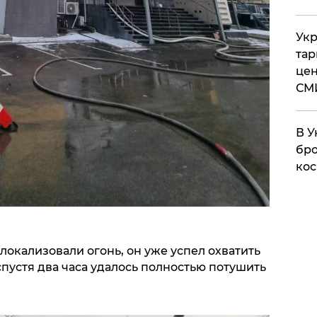
Укр
тар
цен
СМ
В У
бро
кос
локализовали огонь, он уже успел охватить
спустя два часа удалось полностью потушить