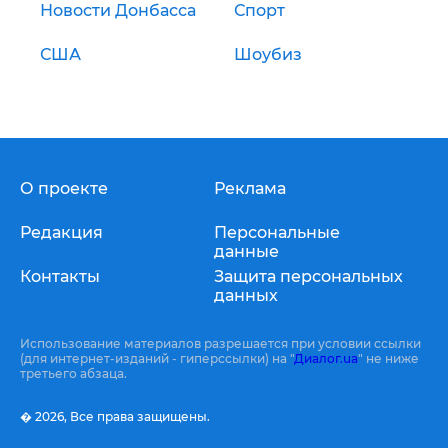
Новости Донбасса
Спорт
США
Шоубиз
О проекте
Реклама
Редакция
Персональные
данные
Контакты
Защита персональных
данных
Использование материалов разрешается при условии ссылки
(для интернет-изданий - гиперссылки) на "
Диалог.ua
" не ниже
третьего абзаца.
� 2026,
Все права защищены.