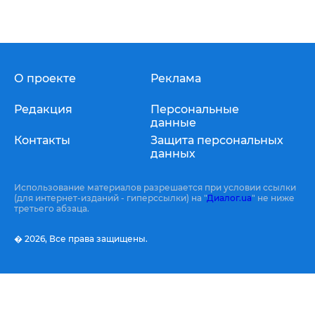
О проекте
Реклама
Редакция
Персональные
данные
Контакты
Защита персональных
данных
Использование материалов разрешается при условии ссылки
(для интернет-изданий - гиперссылки) на "
Диалог.ua
" не ниже
третьего абзаца.
� 2026,
Все права защищены.