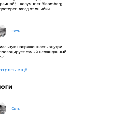
краиной", – колумнист Bloomberg
достерег Запад от ошибки
Сеть
иальную напряженность внутри
провоцирует самый неожиданный
ок
отреть ещё
логи
Сеть