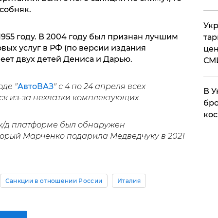
особняк.
Укр
1955 году. В 2004 году был признан лучшим
тар
ых услуг в РФ (по версии издания
цен
 Имеет двух детей Дениса и Дарью.
СМ
де "
АвтоВАЗ
" с 4 по 24 апреля всех
В У
ск из-за нехватки комплектующих.
бро
кос
ж/д платформе был обнаружен
оторый Марченко подарила Медведчуку в 2021
Санкции в отношении России
Италия