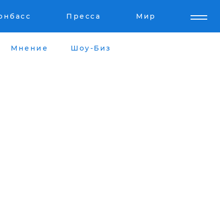
онбасс
Пресса
Мир
Мнение
Шоу-Биз