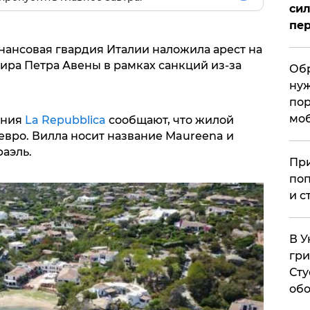
сил
пер
финансовая гвардия Италии наложила арест на
ра Петра Авены в рамках санкций из-за
Обр
нуж
пор
мо
ания
La Repubblica
сообщают, что жилой
евро. Вилла носит название Maureena и
аэль.
При
поп
и с
В У
гри
Сту
обо