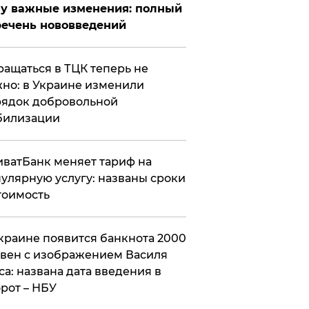
у важные изменения: полный
ечень нововведений
ащаться в ТЦК теперь не
но: в Украине изменили
ядок добровольной
билизации
ватБанк меняет тариф на
улярную услугу: названы сроки
тоимость
краине появится банкнота 2000
вен с изображением Василя
са: названа дата введения в
рот – НБУ