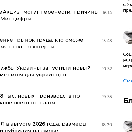
с У
пре
"еАкциз" могут перенести: причины
16:14
т Минцифры
еняет рынок труда: кто сможет
15:43
яч в год – эксперты
Соц
РФ 
игр
лужбы Украины запустили новый
10:32
менится для украинцев
См
8 тыс. новых производств по
19:35
Б
 чаще всего не платят
 в августе 2026 года: размеры
18:20
и субсидия на жилье