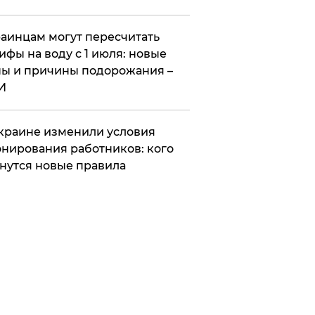
аинцам могут пересчитать
ифы на воду с 1 июля: новые
ы и причины подорожания –
И
краине изменили условия
нирования работников: кого
нутся новые правила