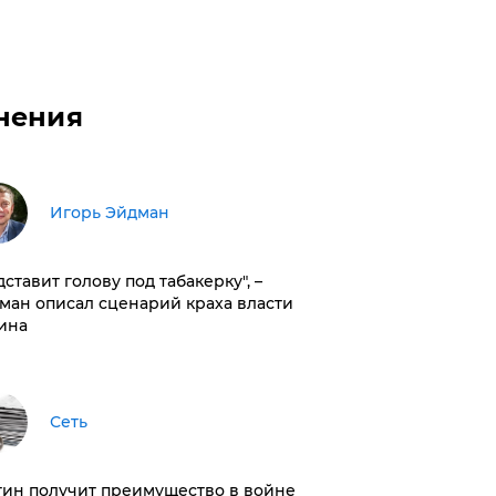
нения
Игорь Эйдман
дставит голову под табакерку", –
ман описал сценарий краха власти
ина
Сеть
тин получит преимущество в войне