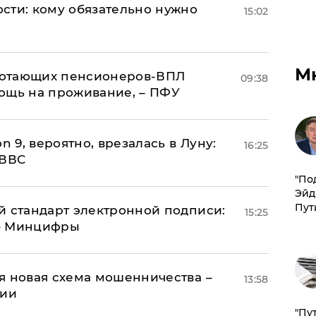
сти: кому обязательно нужно
15:02
М
аботающих пенсионеров-ВПЛ
09:38
ощь на проживание, – ПФУ
n 9, вероятно, врезалась в Луну:
16:25
 ВВС
​"По
Эйд
Пут
й стандарт электронной подписи:
15:25
 – Минцифры
я новая схема мошенничества –
13:58
ции
"Пу