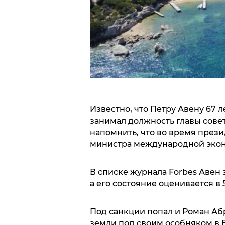
Известно, что Петру Авену 67 л
занимал должность главы совет
напомнить, что во время прези
министра международной эко
В списке журнала Forbes Авен 
а его состояние оценивается в 
Под санкции попал и Роман Аб
земли под своим особняком в Б