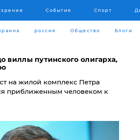
озрение
События
Спорт
Д
краина
россия
Общество
Блоги
до виллы путинского олигарха,
ро
ст на жилой комплекс Петра
ся приближенным человеком к