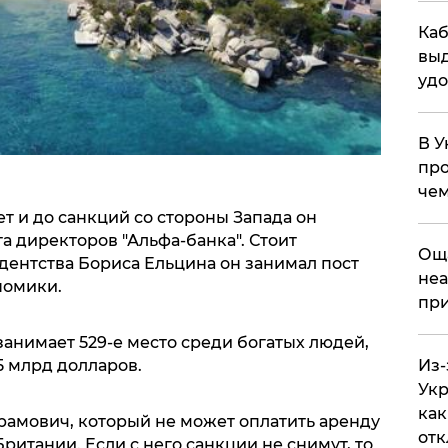
Каб
выд
удо
В У
про
чем
ет и до санкций со стороны Запада он
а директоров "Альфа-банка". Стоит
​Ощ
дентства Бориса Ельцина он занимал пост
неа
номики.
при
занимает 529-е место среди богатых людей,
5 млрд долларов.
Из-
Укр
как
рамович, который не может оплатить аренду
отк
ритании. Если с него санкции не снимут, то