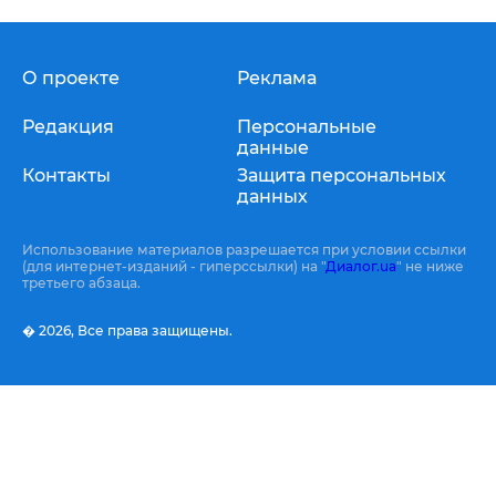
О проекте
Реклама
Редакция
Персональные
данные
Контакты
Защита персональных
данных
Использование материалов разрешается при условии ссылки
(для интернет-изданий - гиперссылки) на "
Диалог.ua
" не ниже
третьего абзаца.
� 2026,
Все права защищены.