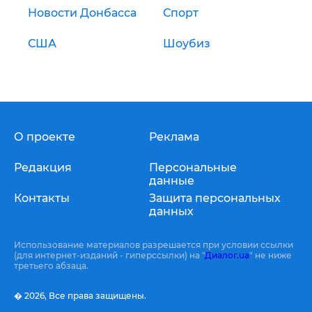
Новости Донбасса
Спорт
США
Шоубиз
О проекте
Реклама
Редакция
Персональные
данные
Контакты
Защита персональных
данных
Использование материалов разрешается при условии ссылки
(для интернет-изданий - гиперссылки) на "
Диалог.ua
" не ниже
третьего абзаца.
� 2026,
Все права защищены.