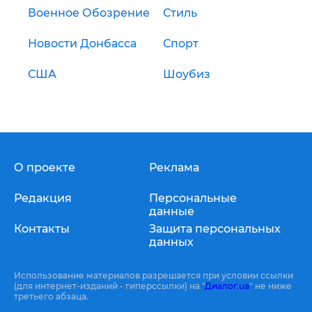
Военное Обозрение
Стиль
Новости Донбасса
Спорт
США
Шоубиз
О проекте
Реклама
Редакция
Персональные
данные
Контакты
Защита персональных
данных
Использование материалов разрешается при условии ссылки
(для интернет-изданий - гиперссылки) на "
Диалог.ua
" не ниже
третьего абзаца.