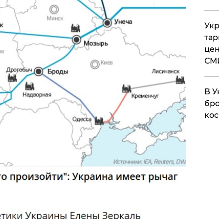
Укр
тар
цен
СМ
В У
бро
кос