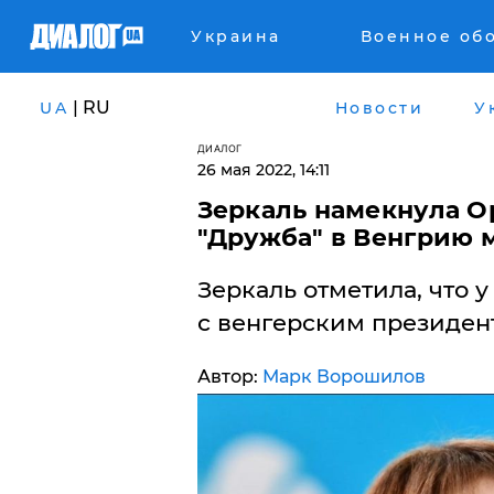
Украина
Военное об
| RU
UA
Новости
У
ДИАЛОГ
26 мая 2022, 14:11
Зеркаль намекнула О
"Дружба" в Венгрию м
Зеркаль отметила, что 
с венгерским президен
Автор:
Марк Ворошилов