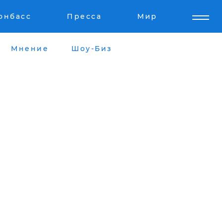
онбасс
Пресса
Мир
Мнение
Шоу-Биз