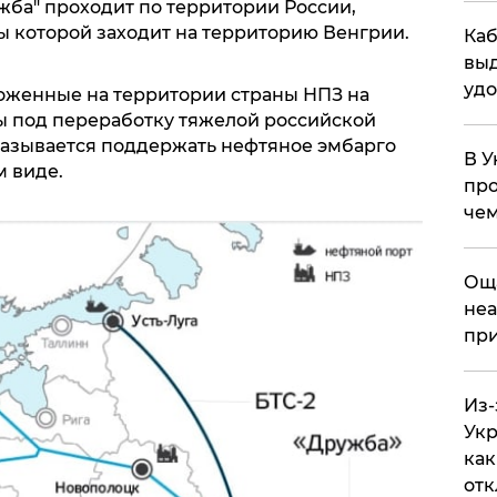
ба" проходит по территории России,
ы которой заходит на территорию Венгрии.
Каб
выд
удо
ложенные на территории страны НПЗ на
 под переработку тяжелой российской
тказывается поддержать нефтяное эмбарго
В У
 виде.
про
чем
​Ощ
неа
при
Из-
Укр
как
отк