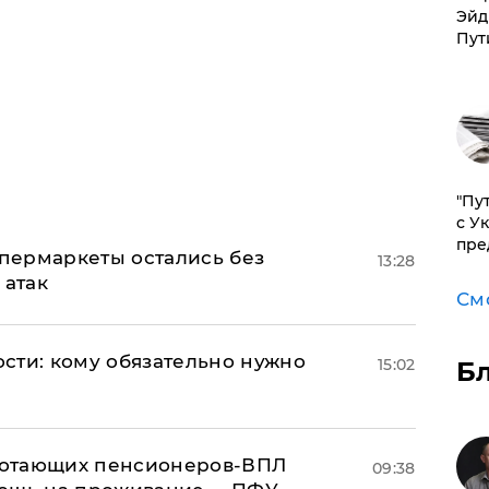
Эйд
Пут
"Пу
с У
пре
пермаркеты остались без
13:28
 атак
См
сти: кому обязательно нужно
15:02
Б
аботающих пенсионеров-ВПЛ
09:38