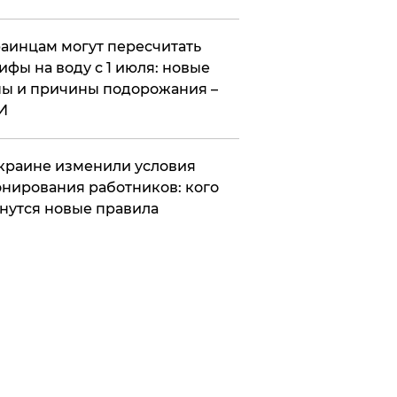
аинцам могут пересчитать
ифы на воду с 1 июля: новые
ы и причины подорожания –
И
краине изменили условия
нирования работников: кого
нутся новые правила