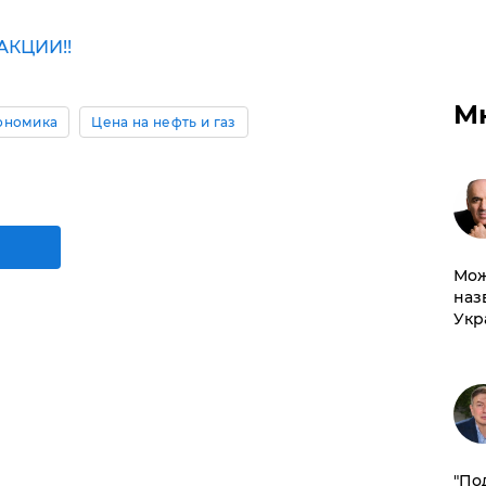
КЦИИ!!
М
ономика
Цена на нефть и газ
Мож
наз
Укр
​"По