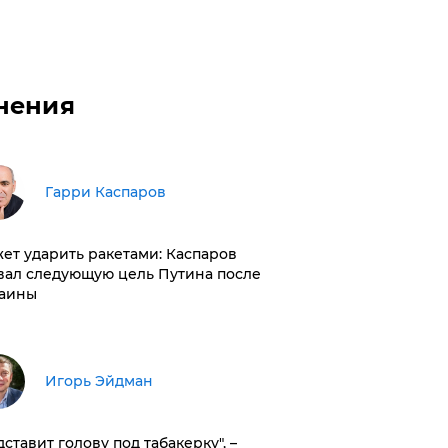
нения
Гарри Каспаров
ет ударить ракетами: Каспаров
вал следующую цель Путина после
аины
Игорь Эйдман
дставит голову под табакерку", –