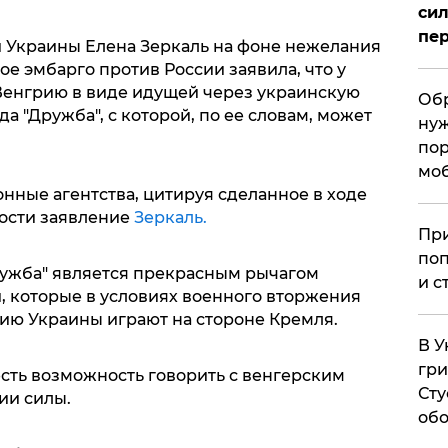
сил
пер
 Украины Елена Зеркаль на фоне нежелания
е эмбарго против России заявила, что у
 Венгрию в виде идущей через украинскую
Обр
 "Дружба", с которой, по ее словам, может
нуж
пор
мо
ные агентства, цитируя сделанное в ходе
ости заявление
Зеркаль.
При
поп
ружба" является прекрасным рычагом
и с
, которые в условиях военного вторжения
ию Украины играют на стороне Кремля.
В У
гри
 есть возможность говорить с венгерским
Сту
ии силы.
обо