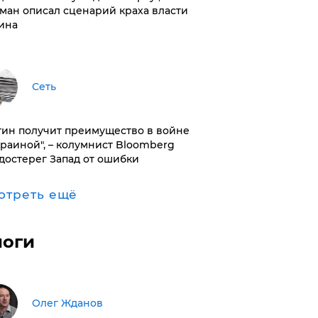
ман описал сценарий краха власти
ина
Сеть
тин получит преимущество в войне
краиной", – колумнист Bloomberg
достерег Запад от ошибки
отреть ещё
логи
Олег Жданов