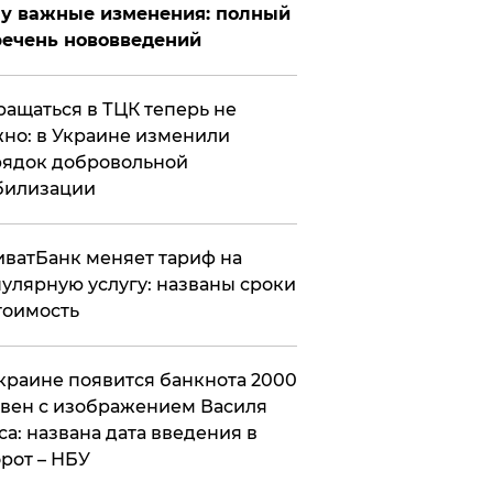
у важные изменения: полный
ечень нововведений
ащаться в ТЦК теперь не
но: в Украине изменили
ядок добровольной
билизации
ватБанк меняет тариф на
улярную услугу: названы сроки
тоимость
краине появится банкнота 2000
вен с изображением Василя
са: названа дата введения в
рот – НБУ