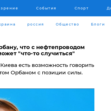
озрение
События
Спорт
Д
краина
россия
Общество
Блоги
рбану, что с нефтепроводом
ожет "что-то случиться"
у Киева есть возможность говорить
том Орбаном с позиции силы.