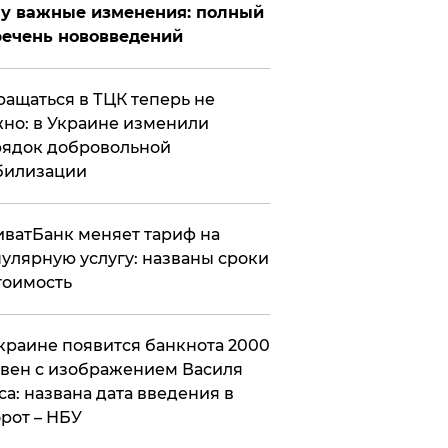
у важные изменения: полный
ечень нововведений
ащаться в ТЦК теперь не
но: в Украине изменили
ядок добровольной
билизации
ватБанк меняет тариф на
улярную услугу: названы сроки
тоимость
краине появится банкнота 2000
вен с изображением Василя
са: названа дата введения в
рот – НБУ