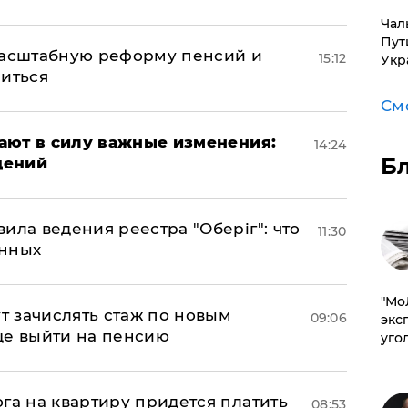
Чал
Пут
масштабную реформу пенсий и
15:12
Укр
ниться
См
упают в силу важные изменения:
14:24
Б
дений
ила ведения реестра "Оберіг": что
11:30
анных
​"М
ут зачислять стаж по новым
09:06
эксп
ще выйти на пенсию
уго
га на квартиру придется платить
08:53