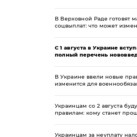
В Верховной Раде готовят 
соцвыплат: что может изме
С 1 августа в Украине вст
полный перечень нововве
В Украине ввели новые прав
изменится для военнообяз
Украинцам со 2 августа буд
правилам: кому станет про
Украинцам за неуплату нало