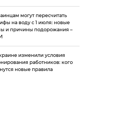
аинцам могут пересчитать
ифы на воду с 1 июля: новые
ы и причины подорожания –
И
краине изменили условия
нирования работников: кого
нутся новые правила