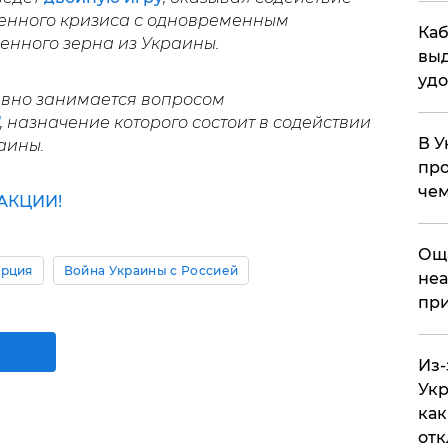
енного кризиса с одновременным
Каб
енного зерна из Украины.
выд
удо
тивно занимается вопросом
, назначение которого состоит в содействии
В У
раины.
про
чем
АКЦИИ!
​Ощ
урция
Война Украины с Россией
неа
при
Из-
Укр
как
отк