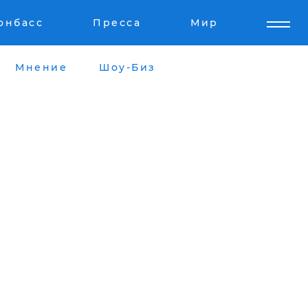
онбасс
Пресса
Мир
Мнение
Шоу-Биз