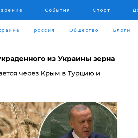
озрение
События
Спорт
Д
краина
россия
Общество
Блоги
украденного из Украины зерна
ается через Крым в Турцию и