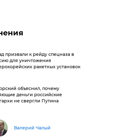
нения
ад призвали к рейду спецназа в
сию для уничтожения
ерокорейских ракетных установок
орский объяснил, почему
яющие деньги российские
гархи не свергли Путина
Валерий Чалый