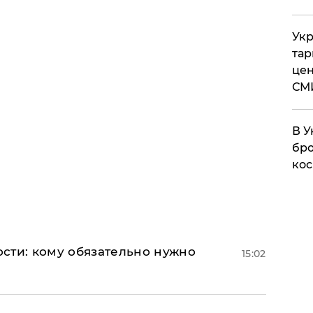
Укр
тар
цен
СМ
В У
бро
кос
сти: кому обязательно нужно
15:02