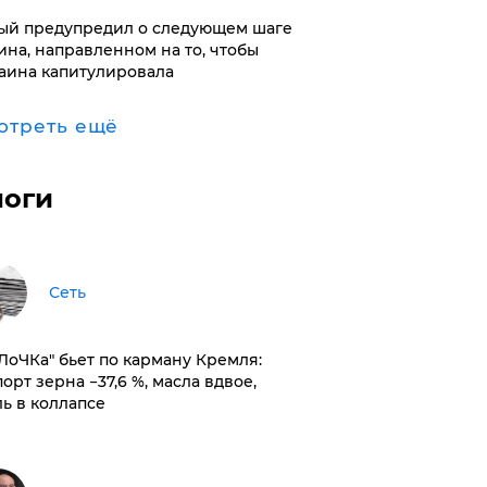
ый предупредил о следующем шаге
ина, направленном на то, чтобы
аина капитулировала
отреть ещё
логи
Сеть
оЛоЧКа" бьет по карману Кремля:
орт зерна −37,6 %, масла вдвое,
ль в коллапсе