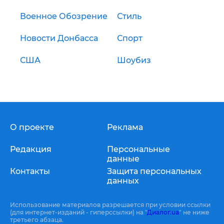
Военное Обозрение
Стиль
Новости Донбасса
Спорт
США
Шоубиз
О проекте
Реклама
Редакция
Персональные
данные
Контакты
Защита персональных
данных
Использование материалов разрешается при условии ссылки
(для интернет-изданий - гиперссылки) на "
Диалог.ua
" не ниже
третьего абзаца.