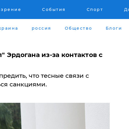
озрение
События
Спорт
Д
краина
россия
Общество
Блоги
" Эрдогана из-за контактов с
редить, что тесные связи с
ься санкциями.