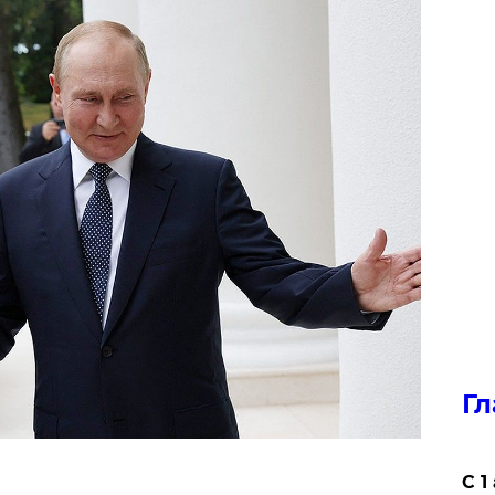
Гл
С 1