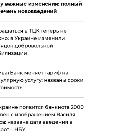
у важные изменения: полный
ечень нововведений
ащаться в ТЦК теперь не
но: в Украине изменили
ядок добровольной
билизации
ватБанк меняет тариф на
улярную услугу: названы сроки
тоимость
краине появится банкнота 2000
вен с изображением Василя
са: названа дата введения в
рот – НБУ