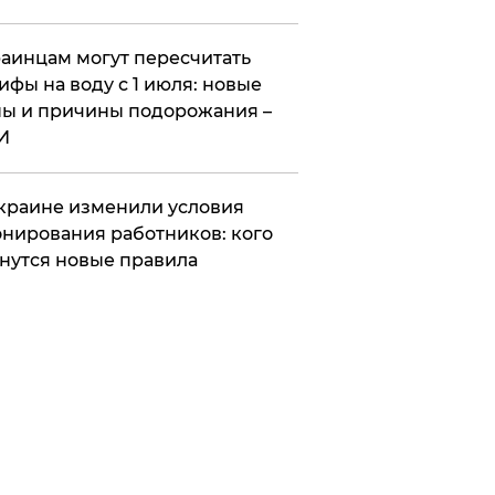
аинцам могут пересчитать
ифы на воду с 1 июля: новые
ы и причины подорожания –
И
краине изменили условия
нирования работников: кого
нутся новые правила