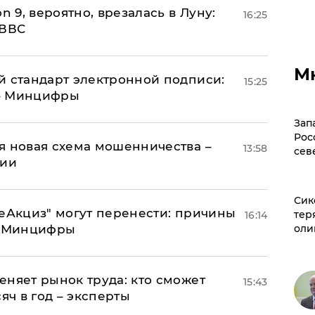
n 9, вероятно, врезалась в Луну:
16:25
 ВВС
М
й стандарт электронной подписи:
15:25
 – Минцифры
Зап
Рос
я новая схема мошенничества –
13:58
сев
ции
Сик
"еАкциз" могут перенести: причины
тер
16:14
т Минцифры
оли
еняет рынок труда: кто сможет
15:43
яч в год – эксперты