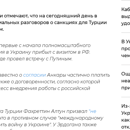
Каб
и отмечают, что на сегодняшний день в
выд
иальных разговоров о санкциях для Турции
удо
м.
В У
впервые с начала полномасштабного
про
я в Украину прибыл с визитом в РФ.
чем
где провел встречу с Путиным.
​Ощ
звестно о
согласии
Анкары частично платить
неа
также о договоренности, согласно которой
при
есс внедрения работы с российской
Из-
та Турции Фахреттин Алтун призвал
"не
Укр
что в противном случае "международному
как
ить войну в Украине". У Эрдогана также
отк