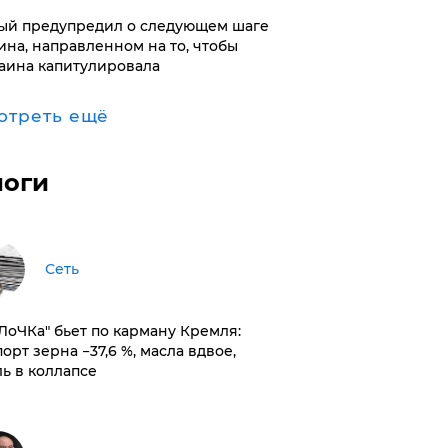
ый предупредил о следующем шаге
ина, направленном на то, чтобы
аина капитулировала
отреть ещё
логи
Сеть
оЛоЧКа" бьет по карману Кремля:
орт зерна −37,6 %, масла вдвое,
ль в коллапсе