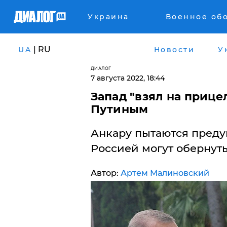
Украина
Военное об
| RU
UA
Новости
У
ДИАЛОГ
7 августа 2022, 18:44
Запад "взял на прицел
Путиным
Анкару пытаются предуп
Россией могут обернут
Автор:
Артем Малиновский