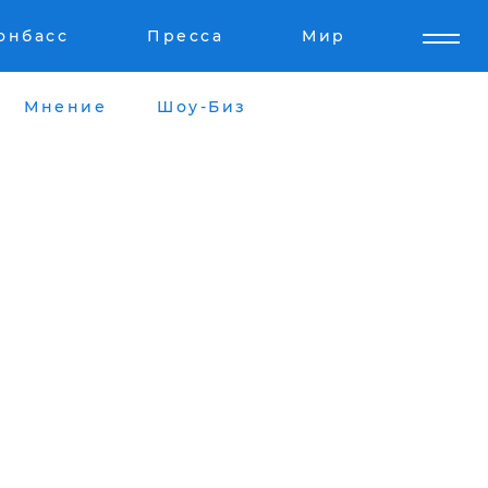
онбасс
Пресса
Мир
Мнение
Шоу-Биз