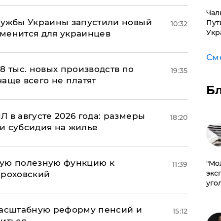
Чал
лужбы Украины запустили новый
Пут
10:32
Укр
менится для украинцев
См
8 тыс. новых производств по
19:35
 чаще всего не платят
Б
 в августе 2026 года: размеры
18:20
и субсидия на жилье
вую полезную функцию к
​"М
11:39
эксп
ороховский
уго
масштабную реформу пенсий и
15:12
ниться