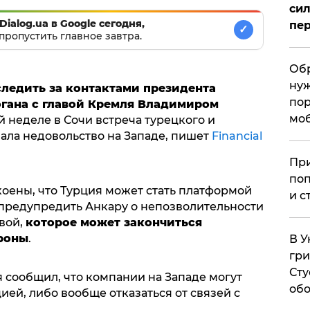
сил
Dialog.ua в Google сегодня,
пер
✓
пропустить главное завтра.
Обр
нуж
следить за контактами президента
пор
гана с главой Кремля Владимиром
мо
й неделе в Сочи встреча турецкого и
ала недовольство на Западе, пишет
Financial
При
поп
коены, что Турция может стать платформой
и с
 предупредить Анкару о непозволительности
вой,
которое может закончиться
роны
.
В У
гри
Сту
 сообщил, что компании на Западе могут
обо
ией, либо вообще отказаться от связей с