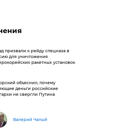
нения
ад призвали к рейду спецназа в
сию для уничтожения
ерокорейских ракетных установок
орский объяснил, почему
яющие деньги российские
гархи не свергли Путина
Валерий Чалый