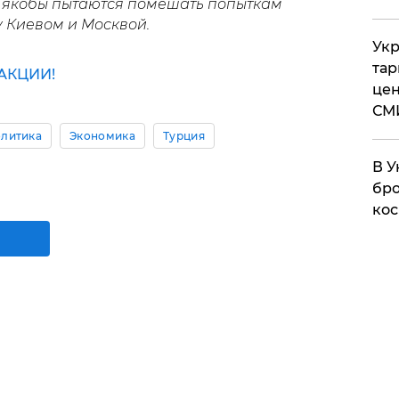
ые якобы пытаются помешать попыткам
 Киевом и Москвой.
Укр
тар
АКЦИИ!
цен
СМ
литика
Экономика
Турция
В У
бро
кос