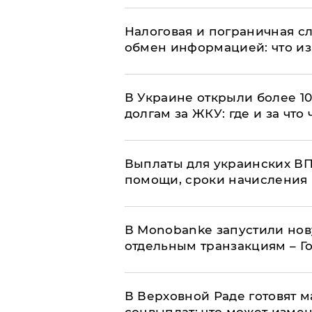
Налоговая и пограничная с
обмен информацией: что из
В Украине открыли более 10
долгам за ЖКУ: где и за что
Выплаты для украинских ВПЛ
помощи, сроки начисления 
В Мonobankе запустили но
отдельным транзакциям – Г
В Верховной Раде готовят 
соцвыплат: что может изме