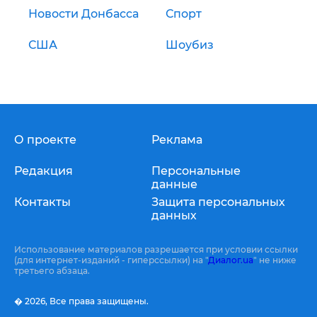
Новости Донбасса
Спорт
США
Шоубиз
О проекте
Реклама
Редакция
Персональные
данные
Контакты
Защита персональных
данных
Использование материалов разрешается при условии ссылки
(для интернет-изданий - гиперссылки) на "
Диалог.ua
" не ниже
третьего абзаца.
� 2026,
Все права защищены.