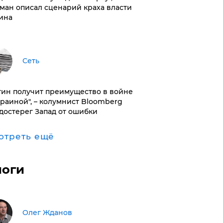
ман описал сценарий краха власти
ина
Сеть
тин получит преимущество в войне
краиной", – колумнист Bloomberg
достерег Запад от ошибки
отреть ещё
логи
Олег Жданов