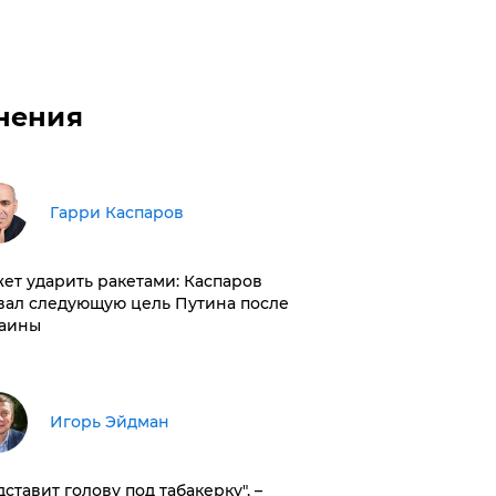
нения
Гарри Каспаров
ет ударить ракетами: Каспаров
вал следующую цель Путина после
аины
Игорь Эйдман
дставит голову под табакерку", –