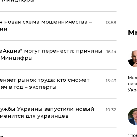
я новая схема мошенничества –
13:58
ции
М
"еАкциз" могут перенести: причины
16:14
т Минцифры
Мож
еняет рынок труда: кто сможет
15:43
наз
яч в год – эксперты
Укр
лужбы Украины запустили новый
10:32
менится для украинцев
​"По