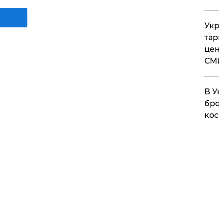
Укр
тар
цен
СМ
В У
бро
кос