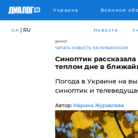
Украина
Военное об
| RU
UA
Новости
У
ДИАЛОГ
ЧИТАТЬ НОВОСТЬ НА УКРАИНСКОМ
​Синоптик рассказала
теплом дне в ближай
Погода в Украине на вы
синоптик и телеведуща
Автор:
Марина Журавлева