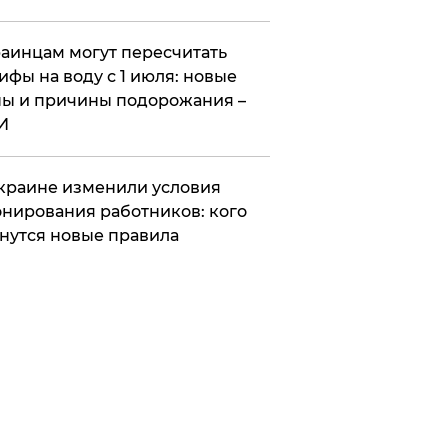
аинцам могут пересчитать
ифы на воду с 1 июля: новые
ы и причины подорожания –
И
краине изменили условия
нирования работников: кого
нутся новые правила