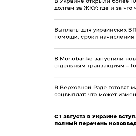
В Украине открыли более 10
долгам за ЖКУ: где и за что
Выплаты для украинских ВПЛ
помощи, сроки начисления 
В Мonobankе запустили но
отдельным транзакциям – Г
В Верховной Раде готовят 
соцвыплат: что может изме
С 1 августа в Украине вст
полный перечень нововве