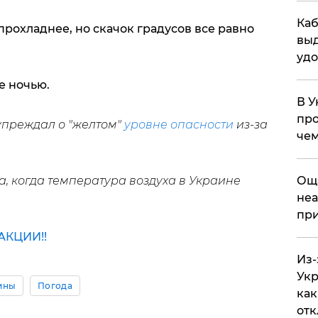
Каб
прохладнее, но скачок градусов все равно
выд
удо
е ночью.
В У
про
упреждал о "желтом"
уровне опасности
из-за
чем
, когда температура воздуха в Украине
​Ощ
неа
при
КЦИИ!!
Из-
Укр
ины
Погода
как
отк