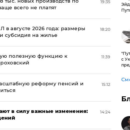
8 тыс. новых производств по
19:35
Эйд
 чаще всего не платят
Пут
 в августе 2026 года: размеры
18:20
и субсидия на жилье
"Пу
вую полезную функцию к
11:39
с У
ороховский
пре
См
масштабную реформу пенсий и
15:12
ниться
Б
упают в силу важные изменения:
14:24
дений