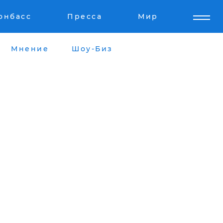
онбасс
Пресса
Мир
Мнение
Шоу-Биз