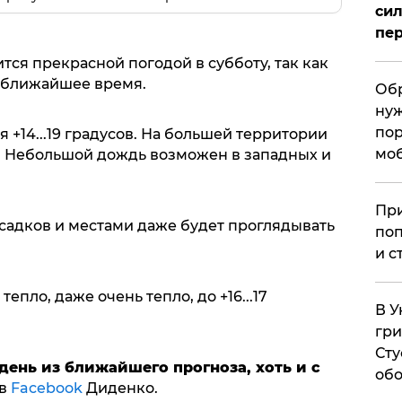
сил
пер
ся прекрасной погодой в субботу, так как
в ближайшее время.
Обр
нуж
пор
 +14...19 градусов. На большей территории
мо
. Небольшой дождь возможен в западных и
При
осадков и местами даже будет проглядывать
поп
и с
тепло, даже очень тепло, до +16...17
В У
гри
Сту
ень из ближайшего прогноза, хоть и с
обо
 в
Facebook
Диденко.