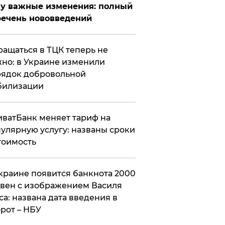
у важные изменения: полный
ечень нововведений
ащаться в ТЦК теперь не
но: в Украине изменили
ядок добровольной
билизации
ватБанк меняет тариф на
улярную услугу: названы сроки
тоимость
краине появится банкнота 2000
вен с изображением Василя
са: названа дата введения в
рот – НБУ