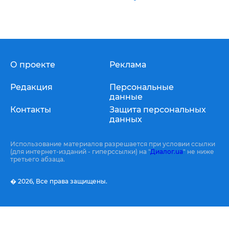
О проекте
Реклама
Редакция
Персональные
данные
Контакты
Защита персональных
данных
Использование материалов разрешается при условии ссылки
(для интернет-изданий - гиперссылки) на "
Диалог.ua
" не ниже
третьего абзаца.
� 2026,
Все права защищены.