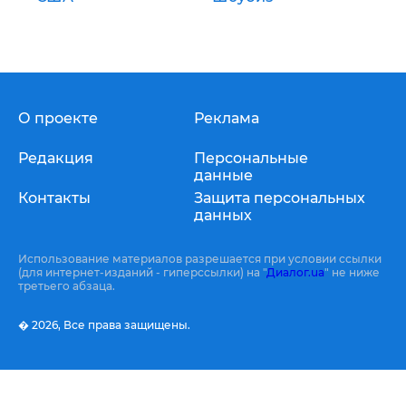
О проекте
Реклама
Редакция
Персональные
данные
Контакты
Защита персональных
данных
Использование материалов разрешается при условии ссылки
(для интернет-изданий - гиперссылки) на "
Диалог.ua
" не ниже
третьего абзаца.
� 2026,
Все права защищены.