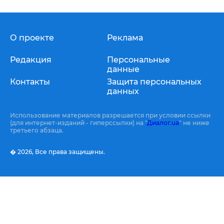
О проекте
Реклама
Редакция
Персональные
данные
Контакты
Защита персональных
данных
Использование материалов разрешается при условии ссылки
(для интернет-изданий - гиперссылки) на "
Диалог.ua
" не ниже
третьего абзаца.
� 2026,
Все права защищены.