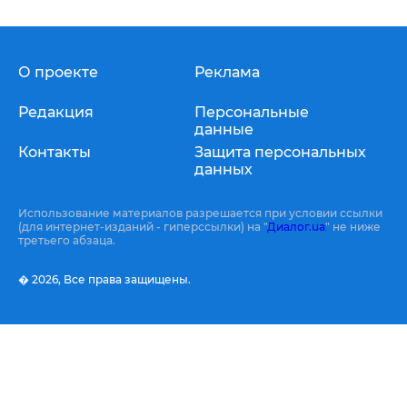
О проекте
Реклама
Редакция
Персональные
данные
Контакты
Защита персональных
данных
Использование материалов разрешается при условии ссылки
(для интернет-изданий - гиперссылки) на "
Диалог.ua
" не ниже
третьего абзаца.
� 2026,
Все права защищены.