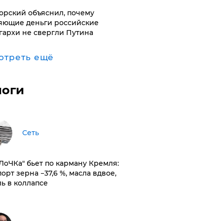
орский объяснил, почему
яющие деньги российские
гархи не свергли Путина
отреть ещё
логи
Сеть
оЛоЧКа" бьет по карману Кремля:
орт зерна −37,6 %, масла вдвое,
ль в коллапсе