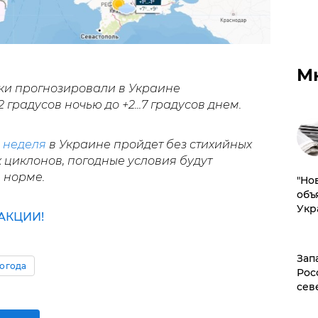
М
ки прогнозировали в Украине
...-2 градусов ночью до +2...7 градусов днем.
я
неделя
в Украине пройдет без стихийных
 циклонов, погодные условия будут
й норме.
"Но
объ
Укр
АКЦИИ!
Зап
огода
Рос
сев