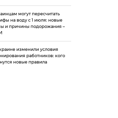
аинцам могут пересчитать
ифы на воду с 1 июля: новые
ы и причины подорожания –
И
краине изменили условия
нирования работников: кого
нутся новые правила