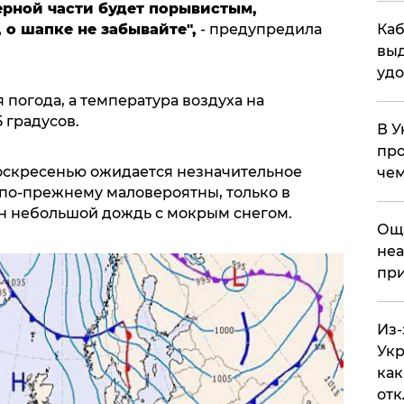
верной части будет порывистым,
Каб
о шапке не забывайте",
- предупредила
выд
удо
 погода, а температура воздуха на
 градусов.
В У
про
 воскресенью ожидается незначительное
чем
 по-прежнему маловероятны, только в
ен небольшой дождь с мокрым снегом.
​Ощ
неа
при
Из-
Укр
как
отк