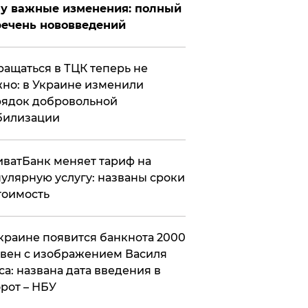
у важные изменения: полный
ечень нововведений
ащаться в ТЦК теперь не
но: в Украине изменили
ядок добровольной
билизации
ватБанк меняет тариф на
улярную услугу: названы сроки
тоимость
краине появится банкнота 2000
вен с изображением Василя
са: названа дата введения в
рот – НБУ