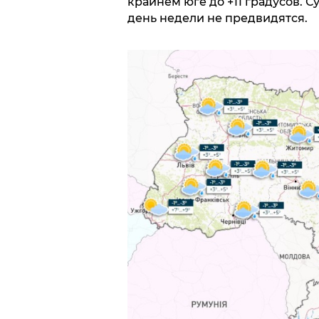
крайнем юге до +11 градусов. 
день недели не предвидятся.