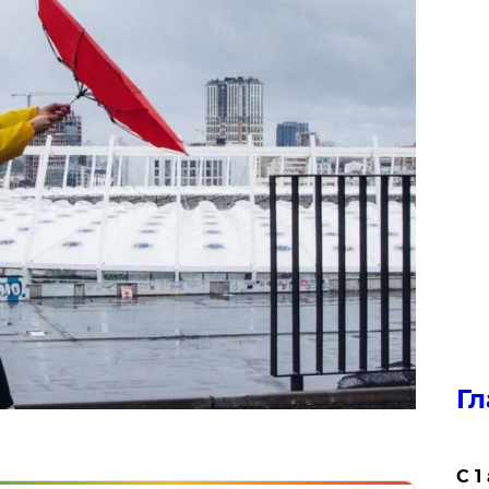
Гл
С 1