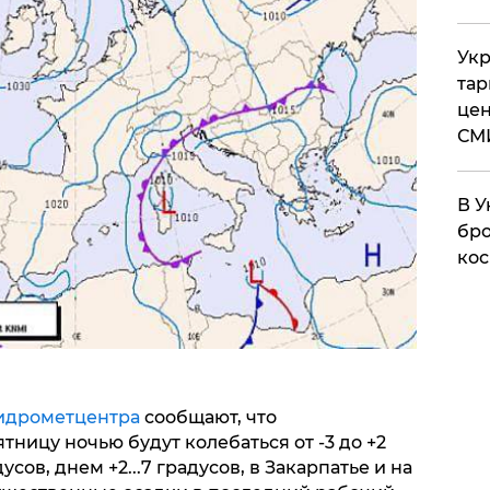
Укр
тар
цен
СМ
В У
бро
кос
идрометцентра
сообщают, что
тницу ночью будут колебаться от -3 до +2
адусов, днем +2...7 градусов, в Закарпатье и на