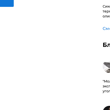
Сик
тер
оли
См
Б
​"М
эксп
уго