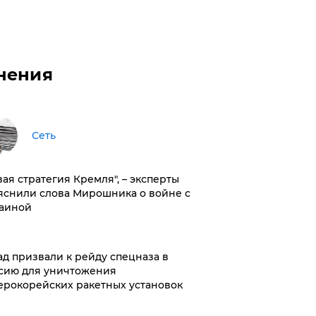
нения
Сеть
вая стратегия Кремля", – эксперты
яснили слова Мирошника о войне с
аиной
ад призвали к рейду спецназа в
сию для уничтожения
ерокорейских ракетных установок