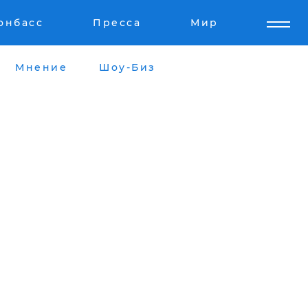
онбасс
Пресса
Мир
Мнение
Шоу-Биз