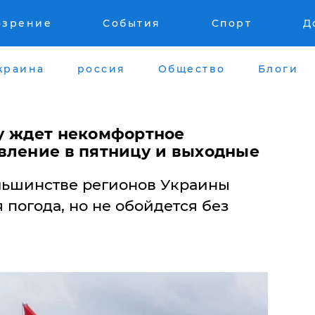
озрение
События
Спорт
Д
краина
россия
Общество
Блоги
у ждет некомфортное
вление в пятницу и выходные
льшинстве регионов Украины
 погода, но не обойдется без