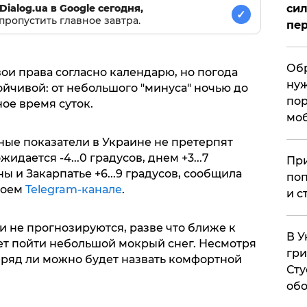
сил
Dialog.ua в Google сегодня,
✓
пропустить главное завтра.
пер
Обр
вои права согласно календарю, но погода
нуж
ойчивой: от небольшого "минуса" ночью до
пор
ое время суток.
мо
рные показатели в Украине не претерпят
дается -4...0 градусов, днем +3...7
При
ны и Закарпатье +6...9 градусов, сообщила
поп
воем
Telegram-канале
.
и с
 не прогнозируются, разве что ближе к
В У
ет пойти небольшой мокрый снег. Несмотря
гри
 вряд ли можно будет назвать комфортной
Сту
обо