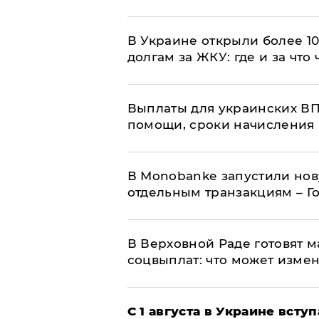
В Украине открыли более 10
долгам за ЖКУ: где и за что
Выплаты для украинских ВПЛ
помощи, сроки начисления 
В Мonobankе запустили но
отдельным транзакциям – Г
В Верховной Раде готовят 
соцвыплат: что может изме
С 1 августа в Украине вст