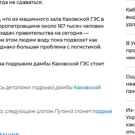
да не сдаваться.
Каб
выд
, что из машинного зала Каховской ГЭС в
удо
епропетровщине около 167 тысяч человек
 задач правительства на сегодня —
и этом людям воду пока подвозят как
В У
Однако большая проблема с логистикой.
про
чем
 за подрывом дамбы Каховской ГЭС стоит
​Ощ
неа
сь деталями подрыва дамбы
Каховской
при
Из-
, следующим шагом Путина станет
подрыв
Укр
как
отк