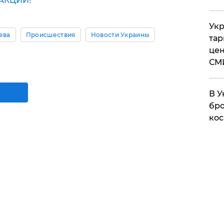
АКЦИИ!
Укр
ева
Происшествия
Новости Украины
тар
цен
СМ
В У
бро
кос