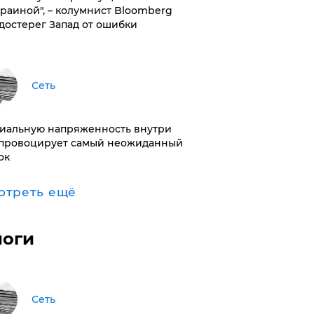
краиной", – колумнист Bloomberg
достерег Запад от ошибки
Сеть
иальную напряженность внутри
провоцирует самый неожиданный
ок
отреть ещё
логи
Сеть