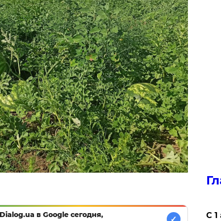
Гл
Dialog.ua в Google сегодня,
С 1
✓