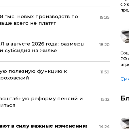
с У
пре
8 тыс. новых производств по
19:35
 чаще всего не платят
 в августе 2026 года: размеры
18:20
и субсидия на жилье
Соц
РФ 
игр
вую полезную функцию к
11:39
ороховский
См
Б
масштабную реформу пенсий и
15:12
ниться
упают в силу важные изменения:
14:24