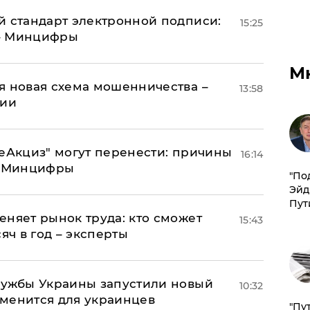
й стандарт электронной подписи:
15:25
 – Минцифры
М
я новая схема мошенничества –
13:58
ции
"еАкциз" могут перенести: причины
16:14
т Минцифры
​"По
Эйд
Пут
еняет рынок труда: кто сможет
15:43
яч в год – эксперты
лужбы Украины запустили новый
10:32
менится для украинцев
"Пу