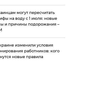
аинцам могут пересчитать
ифы на воду с 1 июля: новые
ы и причины подорожания –
И
краине изменили условия
нирования работников: кого
нутся новые правила