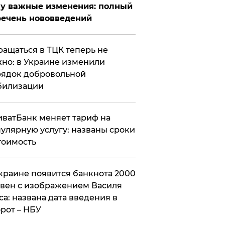
у важные изменения: полный
ечень нововведений
ащаться в ТЦК теперь не
но: в Украине изменили
ядок добровольной
билизации
ватБанк меняет тариф на
улярную услугу: названы сроки
тоимость
краине появится банкнота 2000
вен с изображением Василя
са: названа дата введения в
рот – НБУ