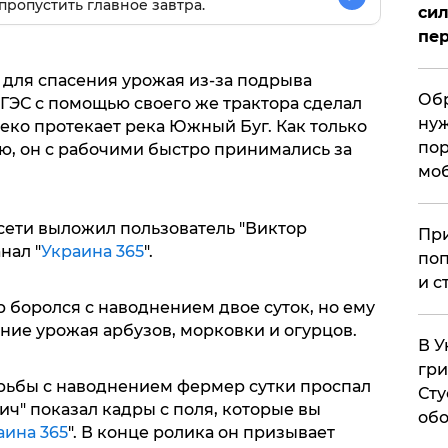
пропустить главное завтра.
сил
пер
для спасения урожая из-за подрыва
Обр
ГЭС с помощью своего же трактора сделал
нуж
еко протекает река Южный Буг. Как только
пор
лю, он с рабочими быстро принимались за
мо
сети выложил пользователь "Виктор
При
нал "
Украина 365
".
поп
и с
 боролся с наводнением двое суток, но ему
ние урожая арбузов, морковки и огурцов.
В У
гри
рьбы с наводнением фермер сутки проспал
Сту
ич" показал кадры с поля, которые вы
обо
аина 365
". В конце ролика он призывает