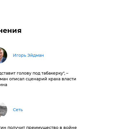
нения
Игорь Эйдман
дставит голову под табакерку", –
ман описал сценарий краха власти
ина
Сеть
тин получит преимущество в войне