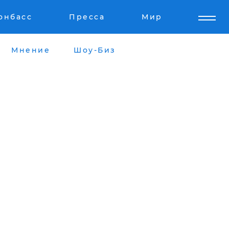
онбасс
Пресса
Мир
Мнение
Шоу-Биз