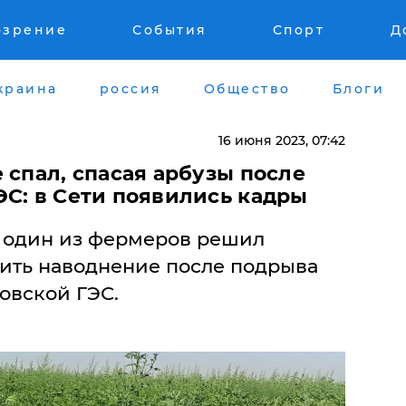
озрение
События
Спорт
Д
краина
россия
Общество
Блоги
16 июня 2023, 07:42
е спал, спасая арбузы после
ЭС: в Сети появились кадры
к один из фермеров решил
ить наводнение после подрыва
овской ГЭС.